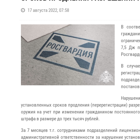
17 августа 2022, 07:58
В соотв
граждан
ограниче
7,5 Дж п
Росгвард
В случа
регистр
подразд
постанов
Нарушен
установленных сроков продления (перерегистрации) разр
оружия на учет при изменении гражданином постоянного
штрафа в размере до трех тысяч рублей.
За 7 месяцев т.г. сотрудниками подразделений лицензи
административной ответственности за нарушение установ