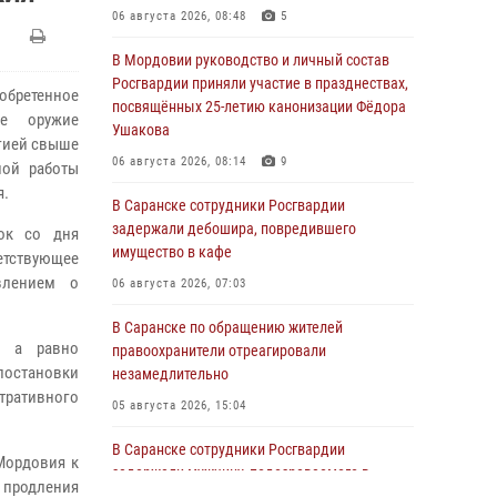
06 августа 2026, 08:48
5
В Мордовии руководство и личный состав
Росгвардии приняли участие в празднествах,
обретенное
посвящённых 25-летию канонизации Фёдора
ое оружие
Ушакова
ргией свыше
06 августа 2026, 08:14
9
ной работы
я.
В Саранске сотрудники Росгвардии
задержали дебошира, повредившего
ок со дня
имущество в кафе
етствующее
влением о
06 августа 2026, 07:03
В Саранске по обращению жителей
, а равно
правоохранители отреагировали
 постановки
незамедлительно
тративного
05 августа 2026, 15:04
В Саранске сотрудники Росгвардии
Мордовия к
задержали мужчину, подозреваемого в
 продления
причинении телесных повреждений супруге