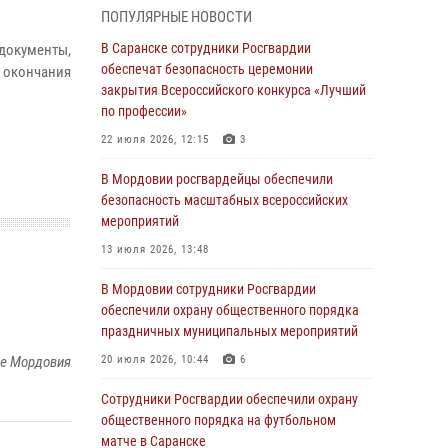
ПОПУЛЯРНЫЕ НОВОСТИ
05 августа 2026, 12:34
В Саранске сотрудники Росгвардии
документы,
Росгвардейцы обеспечили общественную
обеспечат безопасность церемонии
 окончания
безопасность во время проведения
закрытия Всероссийского конкурса «Лучший
масштабного праздника в Темникове
по профессии»
05 августа 2026, 09:04
4
22 июля 2026, 12:15
3
Помощь из Мордовии защитникам Отечества:
В Мордовии росгвардейцы обеспечили
центр лицензионно-разрешительной работы
безопасность масштабных всероссийских
передал очередную партию вооружения в
мероприятий
зону СВО
13 июля 2026, 13:48
04 августа 2026, 11:13
3
В Мордовии сотрудники Росгвардии
Сотрудники Росгвардии Мордовии стали
обеспечили охрану общественного порядка
призерами республиканских соревнований по
праздничных муниципальных мероприятий
служебному шестиборью
ке Мордовия
20 июля 2026, 10:44
6
04 августа 2026, 08:27
4
Сотрудники Росгвардии обеспечили охрану
В Саранске росгвардейцы пресекли
общественного порядка на футбольном
нарушение правопорядка: «отдых» на
матче в Саранске