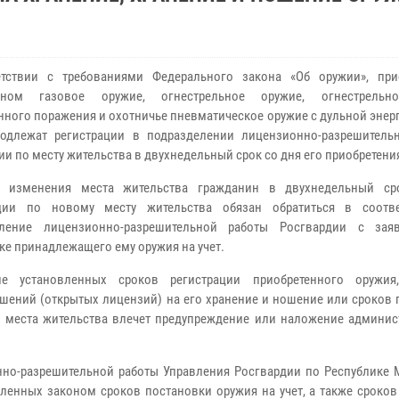
етствии с требованиями Федерального закона «Об оружии», при
ином газовое оружие, огнестрельное оружие, огнестрельн
нного поражения и охотничье пневматическое оружие с дульной эне
одлежат регистрации в подразделении лицензионно-разрешитель
ии по месту жительства в двухнедельный срок со дня его приобретени
е изменения места жительства гражданин в двухнедельный ср
ации по новому месту жительства обязан обратиться в соотв
еление лицензионно-разрешительной работы Росгвардии с зая
ке принадлежащего ему оружия на учет.
ие установленных сроков регистрации приобретенного оружия
ешений (открытых лицензий) на его хранение и ношение или сроков
 места жительства влечет предупреждение или наложение админис
онно-разрешительной работы Управления Росгвардии по Республике 
ленных законом сроков постановки оружия на учет, а также сроков