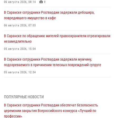
06 августа 2026, 08:14
9
В Саранске сотрудники Росгвардии задержали дебошира,
повредившего имущество в кафе
06 августа 2026, 07:03
В Саранске по обращению жителей правоохранители отреагировали
незамедлительно
05 августа 2026, 15:04
В Саранске сотрудники Росгвардии задержали мужчину,
подозреваемого в причинении телесных повреждений супруге
05 августа 2026, 12:34
Росгвардейцы обеспечили общественную безопасность во время
проведения масштабного праздника в Темникове
05 августа 2026, 09:04
4
ПОПУЛЯРНЫЕ НОВОСТИ
В Саранске сотрудники Росгвардии обеспечат безопасность
Помощь из Мордовии защитникам Отечества: центр лицензионно-
церемонии закрытия Всероссийского конкурса «Лучший по
разрешительной работы передал очередную партию вооружения в
профессии»
зону СВО