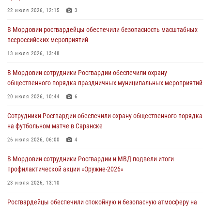
22 июля 2026, 12:15
3
04 августа 2026, 11:13
3
В Мордовии росгвардейцы обеспечили безопасность масштабных
Сотрудники Росгвардии Мордовии стали призерами
всероссийских мероприятий
республиканских соревнований по служебному шестиборью
13 июля 2026, 13:48
04 августа 2026, 08:27
4
В Мордовии сотрудники Росгвардии обеспечили охрану
В Саранске росгвардейцы пресекли нарушение правопорядка:
общественного порядка праздничных муниципальных мероприятий
«отдых» на лавочке закончился в отделе полиции
20 июля 2026, 10:44
6
04 августа 2026, 07:06
Сотрудники Росгвардии обеспечили охрану общественного порядка
В Саранске сотрудники Росгвардии задержали гражданина за
на футбольном матче в Саранске
нанесение побоев
26 июля 2026, 06:00
4
03 августа 2026, 08:58
В Мордовии сотрудники Росгвардии и МВД подвели итоги
профилактической акции «Оружие‑2026»
23 июля 2026, 13:10
Росгвардейцы обеспечили спокойную и безопасную атмосферу на
праздничных мероприятиях в Мордовии