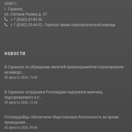
27 июля 2026, 12:00
2
430011
г. Саранск,
Сотрудники Росгвардии обеспечили безопасность Всероссийского
ул. Степана Разина д. 37
конкурса профмастерства в Саранске
+ 7 (8342) 47-85-30
+ 7 (8342) 33-44-52 - Горячая линия психологической помощи
23 июля 2026, 11:54
4
НОВОСТИ
В Саранске по обращению жителей правоохранители отреагировали
незамедл...
05 августа 2026, 15:04
В Саранске сотрудники Росгвардии задержали мужчину,
подозреваемого в п...
05 августа 2026, 12:34
Росгвардейцы обеспечили общественную безопасность во время
проведения ...
05 августа 2026, 09:04