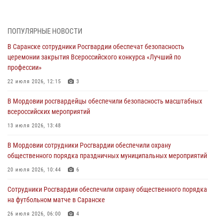
«отдых» на лавочке закончился в отделе полиции
04 августа 2026, 07:06
ПОПУЛЯРНЫЕ НОВОСТИ
В Саранске сотрудники Росгвардии задержали гражданина за
В Саранске сотрудники Росгвардии обеспечат безопасность
нанесение побоев
церемонии закрытия Всероссийского конкурса «Лучший по
03 августа 2026, 08:58
профессии»
Сотрудники Росгвардии обеспечили безопасность празднования 98-
22 июля 2026, 12:15
3
летия Торбеевского и Ковылкинского районов Мордовии
В Мордовии росгвардейцы обеспечили безопасность масштабных
03 августа 2026, 08:32
5
всероссийских мероприятий
В Мордовии отметили День ВДВ: нарушений правопорядка не
13 июля 2026, 13:48
допущено
В Мордовии сотрудники Росгвардии обеспечили охрану
03 августа 2026, 07:40
3
общественного порядка праздничных муниципальных мероприятий
В Мордовии подведены итоги работы подразделений лицензионно-
20 июля 2026, 10:44
6
разрешительной работы за неделю
Сотрудники Росгвардии обеспечили охрану общественного порядка
02 августа 2026, 06:31
на футбольном матче в Саранске
26 июля 2026, 06:00
4