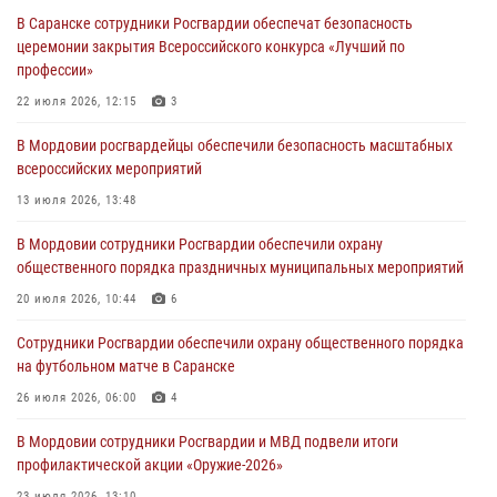
В Саранске сотрудники Росгвардии обеспечат безопасность
В Саранске по обращению жителей правоохранители отреагировали
церемонии закрытия Всероссийского конкурса «Лучший по
незамедлительно
профессии»
05 августа 2026, 15:04
22 июля 2026, 12:15
3
В Саранске сотрудники Росгвардии задержали мужчину,
В Мордовии росгвардейцы обеспечили безопасность масштабных
подозреваемого в причинении телесных повреждений супруге
всероссийских мероприятий
05 августа 2026, 12:34
13 июля 2026, 13:48
Росгвардейцы обеспечили общественную безопасность во время
В Мордовии сотрудники Росгвардии обеспечили охрану
проведения масштабного праздника в Темникове
общественного порядка праздничных муниципальных мероприятий
05 августа 2026, 09:04
4
20 июля 2026, 10:44
6
Помощь из Мордовии защитникам Отечества: центр лицензионно-
Сотрудники Росгвардии обеспечили охрану общественного порядка
разрешительной работы передал очередную партию вооружения в
на футбольном матче в Саранске
зону СВО
26 июля 2026, 06:00
4
04 августа 2026, 11:13
3
В Мордовии сотрудники Росгвардии и МВД подвели итоги
профилактической акции «Оружие‑2026»
23 июля 2026, 13:10