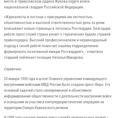
место в Приволжском ордена Жукова округе войск
национальной гвардии Российской Федерации.
«Журналисты в погонах с присущими им честностью,
объективностью и высокой ответственностью день за днем
вписывают новые страницы в летопись Росгвардии. Благодаря
работе пресс-служб страна узнает о героических буднях стражей
правопорядка. Высокий профессионализм и неравнодушный
подход к своей работе помогает нашему подразделению
формировать позитивный имидж Росгвардии!», - отметила
старший лейтенант полиции Наталья Макарова.
Справочно:
25 января 1995 года в штате Главного управления командующего
внутренними войсками МВД России было создано пресс-бюро. Его
основной задачей стало своевременное и объективное
информирование общественности о деятельности внутренних войск
и освещения их участия в контртеррористических операциях на
территории Северо-Кавказского региона.
В 1998 году создана первая пресс-служба регионального уровня –