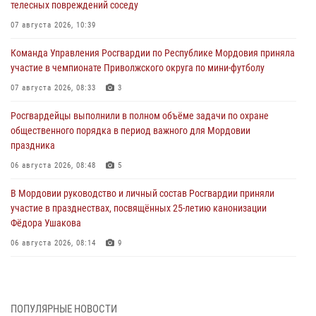
телесных повреждений соседу
07 августа 2026, 10:39
Команда Управления Росгвардии по Республике Мордовия приняла
участие в чемпионате Приволжского округа по мини-футболу
07 августа 2026, 08:33
3
Росгвардейцы выполнили в полном объёме задачи по охране
общественного порядка в период важного для Мордовии
праздника
06 августа 2026, 08:48
5
В Мордовии руководство и личный состав Росгвардии приняли
участие в празднествах, посвящённых 25-летию канонизации
Фёдора Ушакова
06 августа 2026, 08:14
9
В Саранске сотрудники Росгвардии задержали дебошира,
повредившего имущество в кафе
06 августа 2026, 07:03
ПОПУЛЯРНЫЕ НОВОСТИ