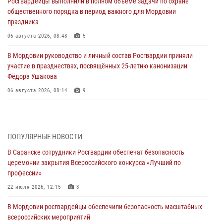
Росгвардейцы выполнили в полном объёме задачи по охране
общественного порядка в период важного для Мордовии
праздника
06 августа 2026, 08:48
5
В Мордовии руководство и личный состав Росгвардии приняли
участие в празднествах, посвящённых 25-летию канонизации
Фёдора Ушакова
06 августа 2026, 08:14
9
В Саранске сотрудники Росгвардии задержали дебошира,
повредившего имущество в кафе
06 августа 2026, 07:03
ПОПУЛЯРНЫЕ НОВОСТИ
В Саранске сотрудники Росгвардии обеспечат безопасность
В Саранске по обращению жителей правоохранители отреагировали
церемонии закрытия Всероссийского конкурса «Лучший по
незамедлительно
профессии»
05 августа 2026, 15:04
22 июля 2026, 12:15
3
В Саранске сотрудники Росгвардии задержали мужчину,
В Мордовии росгвардейцы обеспечили безопасность масштабных
подозреваемого в причинении телесных повреждений супруге
всероссийских мероприятий