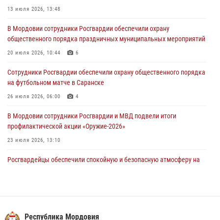
05 августа 2026, 12:34
13 июля 2026, 13:48
Росгвардейцы обеспечили общественную безопасность во время
В Мордовии сотрудники Росгвардии обеспечили охрану
проведения масштабного праздника в Темникове
общественного порядка праздничных муниципальных мероприятий
05 августа 2026, 09:04
4
20 июля 2026, 10:44
6
Помощь из Мордовии защитникам Отечества: центр лицензионно-
Сотрудники Росгвардии обеспечили охрану общественного порядка
разрешительной работы передал очередную партию вооружения в
на футбольном матче в Саранске
зону СВО
26 июля 2026, 06:00
4
04 августа 2026, 11:13
3
В Мордовии сотрудники Росгвардии и МВД подвели итоги
профилактической акции «Оружие‑2026»
23 июля 2026, 13:10
Росгвардейцы обеспечили спокойную и безопасную атмосферу на
праздничных мероприятиях в Мордовии
27 июля 2026, 10:45
4
Сотрудники Управления Росгвардии по Республике Мордовия
обеспечили безопасность на футбольных мероприятиях: от
Республика Мордовия