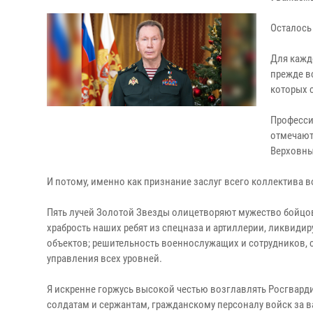
Осталось
Для кажд
прежде в
которых 
Професси
отмечают
Верховн
И потому, именно как признание заслуг всего коллектива 
Пять лучей Золотой Звезды олицетворяют мужество бойцов
храбрость наших ребят из спецназа и артиллерии, ликвиди
объектов; решительность военнослужащих и сотрудников, 
управления всех уровней.
Я искренне горжусь высокой честью возглавлять Росгвард
солдатам и сержантам, гражданскому персоналу войск за в