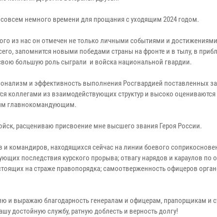
 совсем немного времени для прощания с уходящим 2024 годом.
ого из нас он отмечен не только личными событиями и достижениями,
сего, запомнится новыми победами страны на фронте и в тылу, в при
свою большую роль сыграли и войска национальной гвардии.
онализм и эффективность выполнения Росгвардией поставленных з
ся коллегами из взаимодействующих структур и высоко оцениваются
ым главнокомандующим.
войск, расцениваю присвоение мне высшего звания Героя России.
 и командиров, находящихся сейчас на линии боевого соприкоснове
рующих последствия курского прорыва; отвагу нарядов и караулов по 
стоящих на страже правопорядка; самоотверженность офицеров орга
ию и выражаю благодарность генералам и офицерам, прапорщикам и 
ашу достойную службу, ратную доблесть и верность долгу!