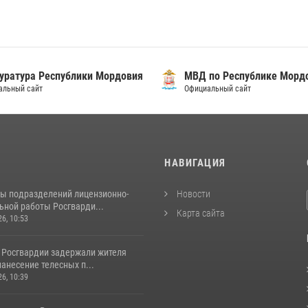
уратура Республики Мордовия
МВД по Республике Морд
альный сайт
Официальный сайт
И
НАВИГАЦИЯ
ты подразделений лицензионно-
Новости
ьной работы Росгварди...
Карта сайта
26, 10:53
 Росгвардии задержали жителя
нанесение телесных п...
26, 10:39