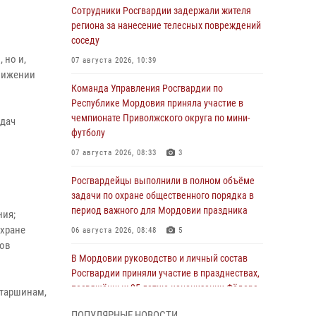
Сотрудники Росгвардии задержали жителя
региона за нанесение телесных повреждений
соседу
 но и,
07 августа 2026, 10:39
ближении
Команда Управления Росгвардии по
Республике Мордовия приняла участие в
чемпионате Приволжского округа по мини-
адач
футболу
07 августа 2026, 08:33
3
Росгвардейцы выполнили в полном объёме
задачи по охране общественного порядка в
период важного для Мордовии праздника
ния;
охране
06 августа 2026, 08:48
5
нов
В Мордовии руководство и личный состав
Росгвардии приняли участие в празднествах,
посвящённых 25-летию канонизации Фёдора
старшинам,
Ушакова
ПОПУЛЯРНЫЕ НОВОСТИ