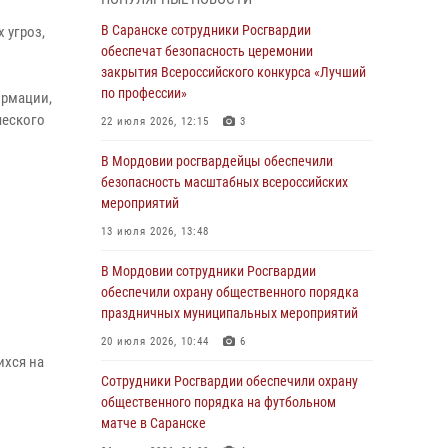
06 августа 2026, 08:14
9
В Саранске сотрудники Росгвардии
 угроз,
В Саранске сотрудники Росгвардии
обеспечат безопасность церемонии
задержали дебошира, повредившего
закрытия Всероссийского конкурса «Лучший
имущество в кафе
по профессии»
ормации,
ческого
06 августа 2026, 07:03
22 июля 2026, 12:15
3
В Саранске по обращению жителей
В Мордовии росгвардейцы обеспечили
правоохранители отреагировали
безопасность масштабных всероссийских
незамедлительно
мероприятий
05 августа 2026, 15:04
13 июля 2026, 13:48
В Саранске сотрудники Росгвардии
В Мордовии сотрудники Росгвардии
задержали мужчину, подозреваемого в
обеспечили охрану общественного порядка
причинении телесных повреждений супруге
праздничных муниципальных мероприятий
05 августа 2026, 12:34
20 июля 2026, 10:44
6
ихся на
Росгвардейцы обеспечили общественную
Сотрудники Росгвардии обеспечили охрану
безопасность во время проведения
общественного порядка на футбольном
масштабного праздника в Темникове
матче в Саранске