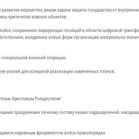
 развитие ведомства, решая задачи защиты государства от внутренних
аны критически важных объектов.
войск, сохранению лидирующих позиций в области цифровой трансф
бототехники, внедрению новых форм организации материально-техни
й специальной военной операции.
ум усилий для успешной реализации намеченных планов.
Светлым Христовым Рождеством!
ающими праздниками личному составу наших подразделений, находящ
ющимся надежным фундаментом войск правопорядка.