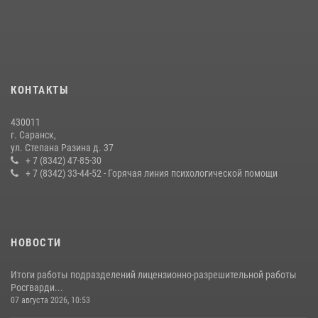
Личный состав Управления Росгвардии по Республике Мордовия
принял участие в просветительской лекции
24 июля 2026, 13:00
3
В Мордовии отметили День ВМФ: торжества прошли при
КОНТАКТЫ
содействии сотрудников Росгвардии
27 июля 2026, 12:00
2
430011
г. Саранск,
Сотрудники Росгвардии обеспечили безопасность Всероссийского
ул. Степана Разина д. 37
конкурса профмастерства в Саранске
+ 7 (8342) 47-85-30
+ 7 (8342) 33-44-52 - Горячая линия психологической помощи
23 июля 2026, 11:54
4
НОВОСТИ
Итоги работы подразделений лицензионно-разрешительной работы
Росгварди...
07 августа 2026, 10:53