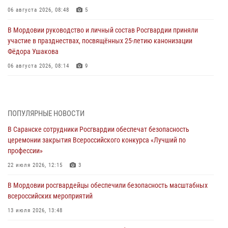
06 августа 2026, 08:48
5
В Мордовии руководство и личный состав Росгвардии приняли
участие в празднествах, посвящённых 25-летию канонизации
Фёдора Ушакова
06 августа 2026, 08:14
9
В Саранске сотрудники Росгвардии задержали дебошира,
повредившего имущество в кафе
06 августа 2026, 07:03
ПОПУЛЯРНЫЕ НОВОСТИ
В Саранске сотрудники Росгвардии обеспечат безопасность
В Саранске по обращению жителей правоохранители отреагировали
церемонии закрытия Всероссийского конкурса «Лучший по
незамедлительно
профессии»
05 августа 2026, 15:04
22 июля 2026, 12:15
3
В Саранске сотрудники Росгвардии задержали мужчину,
В Мордовии росгвардейцы обеспечили безопасность масштабных
подозреваемого в причинении телесных повреждений супруге
всероссийских мероприятий
05 августа 2026, 12:34
13 июля 2026, 13:48
Росгвардейцы обеспечили общественную безопасность во время