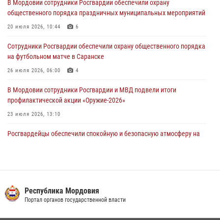
В Мордовии сотрудники Росгвардии обеспечили охрану
проведения масштабного праздника в Темникове
общественного порядка праздничных муниципальных мероприятий
05 августа 2026, 09:04
4
20 июля 2026, 10:44
6
Помощь из Мордовии защитникам Отечества: центр лицензионно-
Сотрудники Росгвардии обеспечили охрану общественного порядка
разрешительной работы передал очередную партию вооружения в
на футбольном матче в Саранске
зону СВО
26 июля 2026, 06:00
4
04 августа 2026, 11:13
3
В Мордовии сотрудники Росгвардии и МВД подвели итоги
профилактической акции «Оружие‑2026»
23 июля 2026, 13:10
Росгвардейцы обеспечили спокойную и безопасную атмосферу на
праздничных мероприятиях в Мордовии
27 июля 2026, 10:45
4
Сотрудники Управления Росгвардии по Республике Мордовия
обеспечили безопасность на футбольных мероприятиях: от
Республика Мордовия
регионального турнира до Суперкубка России
Портал органов государственной власти
21 июля 2026, 11:10
2