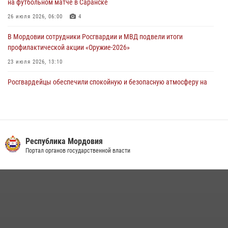
на футбольном матче в Саранске
нанесение побоев
26 июля 2026, 06:00
4
03 августа 2026, 08:58
В Мордовии сотрудники Росгвардии и МВД подвели итоги
профилактической акции «Оружие‑2026»
23 июля 2026, 13:10
Росгвардейцы обеспечили спокойную и безопасную атмосферу на
праздничных мероприятиях в Мордовии
27 июля 2026, 10:45
4
Сотрудники Управления Росгвардии по Республике Мордовия
обеспечили безопасность на футбольных мероприятиях: от
Республика Мордовия
регионального турнира до Суперкубка России
Портал органов государственной власти
21 июля 2026, 11:10
2
Личный состав Управления Росгвардии по Республике Мордовия
принял участие в просветительской лекции
24 июля 2026, 13:00
3