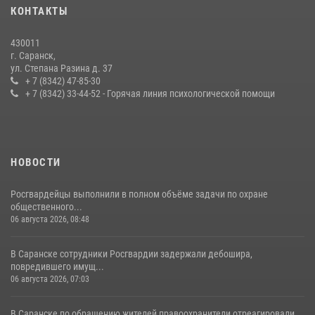
В Мордовии отметили День ВМФ: торжества прошли при
КОНТАКТЫ
содействии сотрудников Росгвардии
27 июля 2026, 12:00
2
430011
г. Саранск,
Сотрудники Росгвардии обеспечили безопасность Всероссийского
ул. Степана Разина д. 37
конкурса профмастерства в Саранске
+ 7 (8342) 47-85-30
+ 7 (8342) 33-44-52 - Горячая линия психологической помощи
23 июля 2026, 11:54
4
НОВОСТИ
Росгвардейцы выполнили в полном объёме задачи по охране
общественного...
06 августа 2026, 08:48
В Саранске сотрудники Росгвардии задержали дебошира,
повредившего имущ...
06 августа 2026, 07:03
В Саранске по обращению жителей правоохранители отреагировали