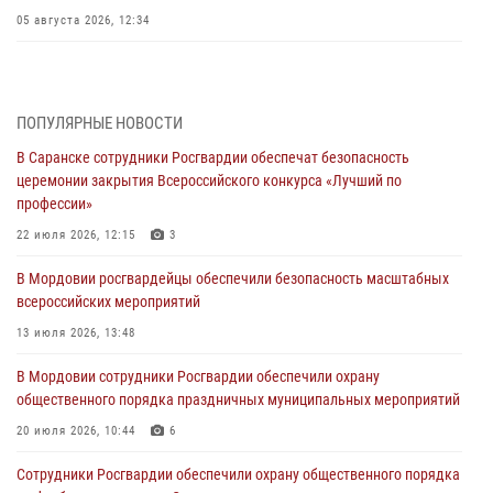
05 августа 2026, 12:34
Росгвардейцы обеспечили общественную безопасность во время
проведения масштабного праздника в Темникове
05 августа 2026, 09:04
4
ПОПУЛЯРНЫЕ НОВОСТИ
В Саранске сотрудники Росгвардии обеспечат безопасность
Помощь из Мордовии защитникам Отечества: центр лицензионно-
церемонии закрытия Всероссийского конкурса «Лучший по
разрешительной работы передал очередную партию вооружения в
профессии»
зону СВО
22 июля 2026, 12:15
3
04 августа 2026, 11:13
3
В Мордовии росгвардейцы обеспечили безопасность масштабных
Сотрудники Росгвардии Мордовии стали призерами
всероссийских мероприятий
республиканских соревнований по служебному шестиборью
13 июля 2026, 13:48
04 августа 2026, 08:27
4
В Мордовии сотрудники Росгвардии обеспечили охрану
В Саранске росгвардейцы пресекли нарушение правопорядка:
общественного порядка праздничных муниципальных мероприятий
«отдых» на лавочке закончился в отделе полиции
20 июля 2026, 10:44
6
04 августа 2026, 07:06
Сотрудники Росгвардии обеспечили охрану общественного порядка
В Саранске сотрудники Росгвардии задержали гражданина за