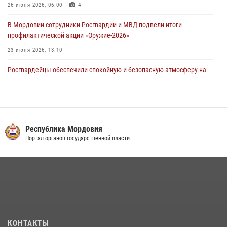
26 июля 2026, 06:00
4
04 августа 2026, 11:13
3
В Мордовии сотрудники Росгвардии и МВД подвели итоги
профилактической акции «Оружие‑2026»
23 июля 2026, 13:10
Росгвардейцы обеспечили спокойную и безопасную атмосферу на
праздничных мероприятиях в Мордовии
27 июля 2026, 10:45
4
Сотрудники Управления Росгвардии по Республике Мордовия
обеспечили безопасность на футбольных мероприятиях: от
Республика Мордовия
регионального турнира до Суперкубка России
Портал органов государственной власти
21 июля 2026, 11:10
2
Личный состав Управления Росгвардии по Республике Мордовия
принял участие в просветительской лекции
24 июля 2026, 13:00
3
В Мордовии отметили День ВМФ: торжества прошли при
КОНТАКТЫ
содействии сотрудников Росгвардии