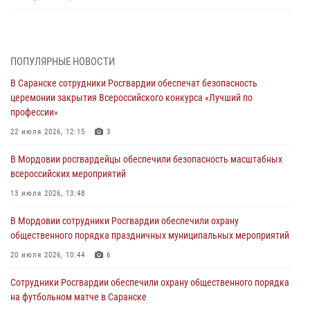
В Саранске сотрудники Росгвардии задержали дебошира,
повредившего имущество в кафе
06 августа 2026, 07:03
ПОПУЛЯРНЫЕ НОВОСТИ
В Саранске сотрудники Росгвардии обеспечат безопасность
В Саранске по обращению жителей правоохранители отреагировали
церемонии закрытия Всероссийского конкурса «Лучший по
незамедлительно
профессии»
05 августа 2026, 15:04
22 июля 2026, 12:15
3
В Саранске сотрудники Росгвардии задержали мужчину,
В Мордовии росгвардейцы обеспечили безопасность масштабных
подозреваемого в причинении телесных повреждений супруге
всероссийских мероприятий
05 августа 2026, 12:34
13 июля 2026, 13:48
Росгвардейцы обеспечили общественную безопасность во время
В Мордовии сотрудники Росгвардии обеспечили охрану
проведения масштабного праздника в Темникове
общественного порядка праздничных муниципальных мероприятий
05 августа 2026, 09:04
4
20 июля 2026, 10:44
6
Помощь из Мордовии защитникам Отечества: центр лицензионно-
Сотрудники Росгвардии обеспечили охрану общественного порядка
разрешительной работы передал очередную партию вооружения в
на футбольном матче в Саранске
зону СВО