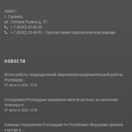
27 июля 2026, 12:00
2
430011
г. Саранск,
Сотрудники Росгвардии обеспечили безопасность Всероссийского
ул. Степана Разина д. 37
конкурса профмастерства в Саранске
+ 7 (8342) 47-85-30
+ 7 (8342) 33-44-52 - Горячая линия психологической помощи
23 июля 2026, 11:54
4
НОВОСТИ
Итоги работы подразделений лицензионно-разрешительной работы
Росгварди...
07 августа 2026, 10:53
Сотрудники Росгвардии задержали жителя региона за нанесение
телесных п...
07 августа 2026, 10:39
Команда Управления Росгвардии по Республике Мордовия приняла
участие в...