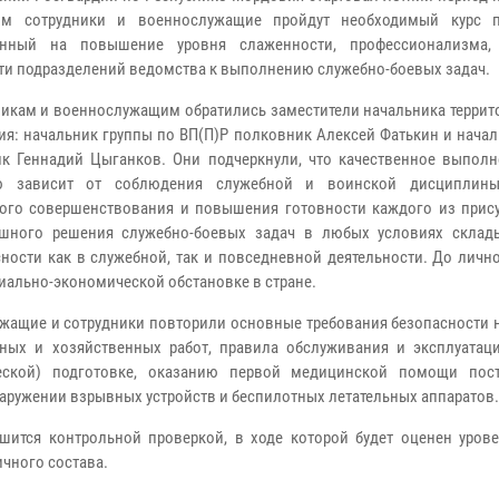
ом сотрудники и военнослужащие пройдут необходимый курс п
енный на повышение уровня слаженности, профессионализма,
ти подразделений ведомства к выполнению служебно-боевых задач.
никам и военнослужащим обратились заместители начальника террит
ия: начальник группы по ВП(П)Р полковник Алексей Фатькин и нача
к Геннадий Цыганков. Они подчеркнули, что качественное выполн
ю зависит от соблюдения служебной и воинской дисциплины
ого совершенствования и повышения готовности каждого из прис
ешного решения служебно-боевых задач в любых условиях скла
ности как в служебной, так и повседневной деятельности. До личн
иально-экономической обстановке в стране.
жащие и сотрудники повторили основные требования безопасности н
ных и хозяйственных работ, правила обслуживания и эксплуатаци
еской) подготовке, оказанию первой медицинской помощи пос
бнаружении взрывных устройств и беспилотных летательных аппаратов
шится контрольной проверкой, в ходе которой будет оценен урове
чного состава.