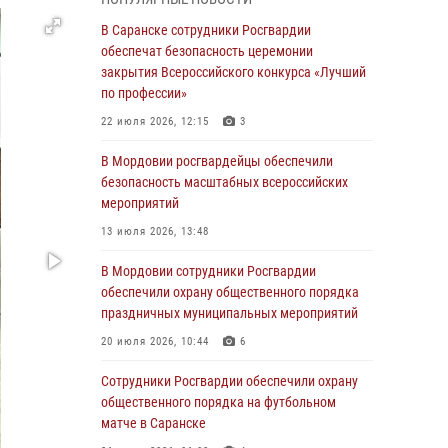
В Мордовии руководство и личный состав
В Саранске сотрудники Росгвардии
Росгвардии приняли участие в празднествах,
обеспечат безопасность церемонии
посвящённых 25-летию канонизации Фёдора
закрытия Всероссийского конкурса «Лучший
Ушакова
по профессии»
06 августа 2026, 08:14
9
22 июля 2026, 12:15
3
В Саранске сотрудники Росгвардии
В Мордовии росгвардейцы обеспечили
задержали дебошира, повредившего
безопасность масштабных всероссийских
имущество в кафе
мероприятий
06 августа 2026, 07:03
13 июля 2026, 13:48
В Саранске по обращению жителей
В Мордовии сотрудники Росгвардии
правоохранители отреагировали
обеспечили охрану общественного порядка
незамедлительно
праздничных муниципальных мероприятий
05 августа 2026, 15:04
20 июля 2026, 10:44
6
В Саранске сотрудники Росгвардии
Сотрудники Росгвардии обеспечили охрану
задержали мужчину, подозреваемого в
общественного порядка на футбольном
причинении телесных повреждений супруге
матче в Саранске