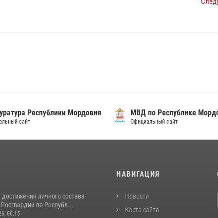
След
уратура Республики Мордовия
МВД по Республике Морд
альный сайт
Официальный сайт
И
НАВИГАЦИЯ
 достижения личного состава
Новости
Росгвардии по Республ...
Карта сайта
26, 06:15