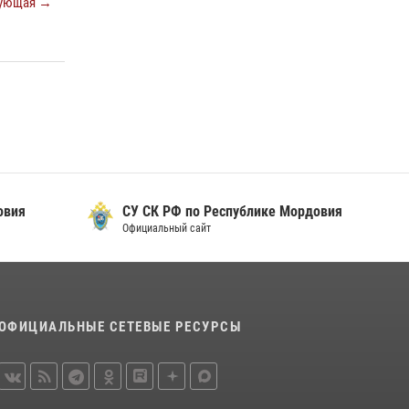
ующая →
просветительской лекции
24 июля 2026, 13:00
3
В Мордовии отметили День ВМФ: торжества
прошли при содействии сотрудников
Росгвардии
27 июля 2026, 12:00
2
Сотрудники Росгвардии обеспечили
безопасность Всероссийского конкурса
профмастерства в Саранске
овия
СУ СК РФ по Республике Мордовия
Официальный сайт
23 июля 2026, 11:54
4
ОФИЦИАЛЬНЫЕ СЕТЕВЫЕ РЕСУРСЫ