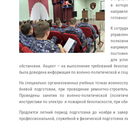
в котор
направл
готовнос
К сотруд
управлен
полковни
напряму
постоянн
для усп
обстановки. Акцент — на выполнение требований безопас
была доведена информация по военно-политической и соц
На специально организованных учебных точках военнослу
боевой подготовки, при проведении ремонтно-строитель
Проведены занятия по военно-политической (политич
инструктажи по электро- и пожарной безопасности, при о
Продлится летний период подготовки до ноября и завер
профессиональной, служебной и физической подготовки ли