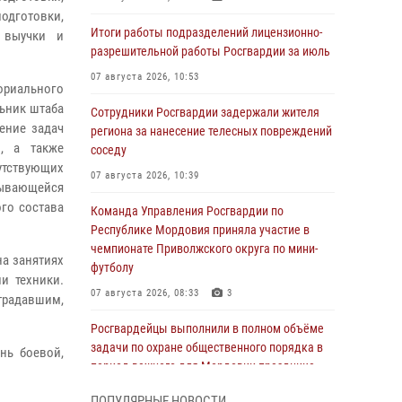
одготовки,
Итоги работы подразделений лицензионно-
 выучки и
разрешительной работы Росгвардии за июль
07 августа 2026, 10:53
ориального
льник штаба
Сотрудники Росгвардии задержали жителя
ение задач
региона за нанесение телесных повреждений
, а также
соседу
утствующих
07 августа 2026, 10:39
дывающейся
ого состава
Команда Управления Росгвардии по
Республике Мордовия приняла участие в
чемпионате Приволжского округа по мини-
а занятиях
футболу
и техники.
07 августа 2026, 08:33
3
традавшим,
.
Росгвардейцы выполнили в полном объёме
задачи по охране общественного порядка в
нь боевой,
период важного для Мордовии праздника
06 августа 2026, 08:48
5
ПОПУЛЯРНЫЕ НОВОСТИ