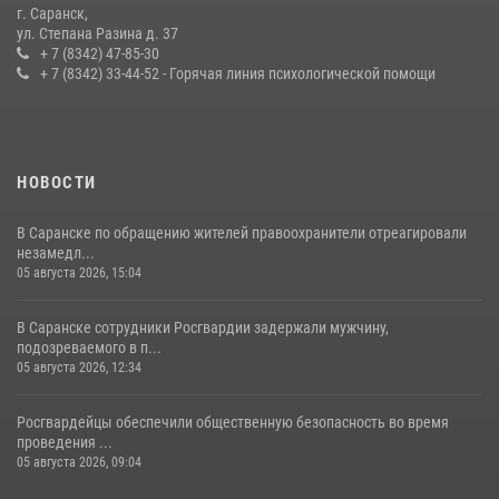
г. Саранск,
Сотрудники Росгвардии обеспечили безопасность Всероссийского
ул. Степана Разина д. 37
конкурса профмастерства в Саранске
+ 7 (8342) 47-85-30
+ 7 (8342) 33-44-52 - Горячая линия психологической помощи
23 июля 2026, 11:54
4
НОВОСТИ
В Саранске по обращению жителей правоохранители отреагировали
незамедл...
05 августа 2026, 15:04
В Саранске сотрудники Росгвардии задержали мужчину,
подозреваемого в п...
05 августа 2026, 12:34
Росгвардейцы обеспечили общественную безопасность во время
проведения ...
05 августа 2026, 09:04