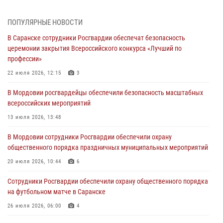
04 августа 2026, 07:06
ПОПУЛЯРНЫЕ НОВОСТИ
В Саранске сотрудники Росгвардии задержали гражданина за
В Саранске сотрудники Росгвардии обеспечат безопасность
нанесение побоев
церемонии закрытия Всероссийского конкурса «Лучший по
03 августа 2026, 08:58
профессии»
Сотрудники Росгвардии обеспечили безопасность празднования 98-
22 июля 2026, 12:15
3
летия Торбеевского и Ковылкинского районов Мордовии
В Мордовии росгвардейцы обеспечили безопасность масштабных
03 августа 2026, 08:32
5
всероссийских мероприятий
В Мордовии отметили День ВДВ: нарушений правопорядка не
13 июля 2026, 13:48
допущено
В Мордовии сотрудники Росгвардии обеспечили охрану
03 августа 2026, 07:40
3
общественного порядка праздничных муниципальных мероприятий
В Мордовии подведены итоги работы подразделений лицензионно-
20 июля 2026, 10:44
6
разрешительной работы за неделю
Сотрудники Росгвардии обеспечили охрану общественного порядка
02 августа 2026, 06:31
на футбольном матче в Саранске
26 июля 2026, 06:00
4