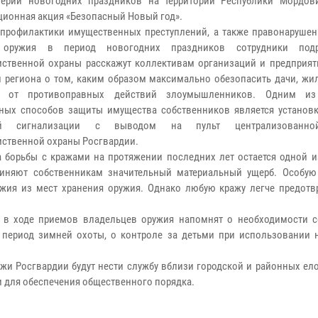
верии новогодних праздников на территории Республики Мордов
ионная акция «Безопасный Новый год».
профилактики имущественных преступлений, а также правонарушен
 оружия в период новогодних праздников сотрудники подр
ственной охраны расскажут коллективам организаций и предприяти
 региона о том, каким образом максимально обезопасить дачи, жи
ы от противоправных действий злоумышленников. Одним из
ных способов защиты имущества собственников является установк
ой сигнализации с выводом на пульт централизованно
ственной охраны Росгвардии.
 борьбы с кражами на протяжении последних лет остается одной и
иняют собственникам значительный материальный ущерб. Особую
жия из мест хранения оружия. Однако любую кражу легче предотвр
ы в ходе приемов владельцев оружия напомнят о необходимости 
 период зимней охоты, о контроле за детьми при использовании 
и Росгвардии будут нести службу вблизи городской и районных ело
и для обеспечения общественного порядка.