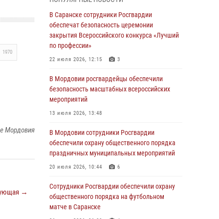
04 августа 2026, 08:27
4
В Саранске сотрудники Росгвардии
В Саранске росгвардейцы пресекли
обеспечат безопасность церемонии
нарушение правопорядка: «отдых» на
закрытия Всероссийского конкурса «Лучший
лавочке закончился в отделе полиции
по профессии»
1970
04 августа 2026, 07:06
22 июля 2026, 12:15
3
В Саранске сотрудники Росгвардии
В Мордовии росгвардейцы обеспечили
задержали гражданина за нанесение побоев
безопасность масштабных всероссийских
мероприятий
03 августа 2026, 08:58
13 июля 2026, 13:48
Сотрудники Росгвардии обеспечили
ке Мордовия
безопасность празднования 98-летия
В Мордовии сотрудники Росгвардии
Торбеевского и Ковылкинского районов
обеспечили охрану общественного порядка
Мордовии
праздничных муниципальных мероприятий
03 августа 2026, 08:32
5
20 июля 2026, 10:44
6
В Мордовии отметили День ВДВ: нарушений
Сотрудники Росгвардии обеспечили охрану
ующая →
правопорядка не допущено
общественного порядка на футбольном
матче в Саранске
03 августа 2026, 07:40
3