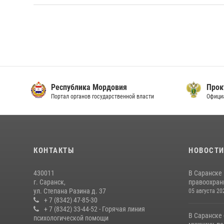
Республика Мордовия
Прок
Портал органов государственной власти
Офици
КОНТАКТЫ
НОВОСТ
430011
В Саранске
г. Саранск,
правоохран
ул. Степана Разина д. 37
05 августа 20
+ 7 (8342) 47-85-30
+ 7 (8342) 33-44-52 - Горячая линия
В Саранске
психологической помощи