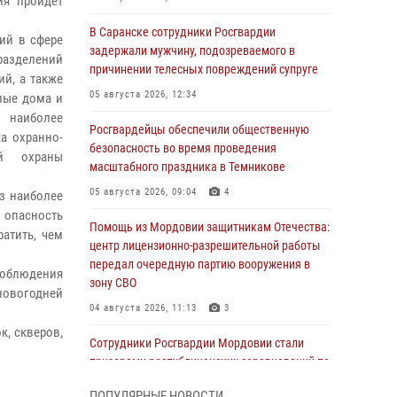
ия пройдет
В Саранске сотрудники Росгвардии
ий в сфере
задержали мужчину, подозреваемого в
азделений
причинении телесных повреждений супруге
й, а также
05 августа 2026, 12:34
лые дома и
 наиболее
Росгвардейцы обеспечили общественную
а охранно-
безопасность во время проведения
й охраны
масштабного праздника в Темникове
05 августа 2026, 09:04
4
з наиболее
 опасность
Помощь из Мордовии защитникам Отечества:
атить, чем
центр лицензионно-разрешительной работы
передал очередную партию вооружения в
соблюдения
зону СВО
новогодней
04 августа 2026, 11:13
3
к, скверов,
Сотрудники Росгвардии Мордовии стали
призерами республиканских соревнований по
служебному шестиборью
ПОПУЛЯРНЫЕ НОВОСТИ