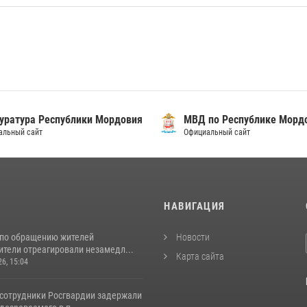
уратура Республики Мордовия
МВД по Республике Морд
альный сайт
Официальный сайт
И
НАВИГАЦИЯ
 по обращению жителей
Новости
ители отреагировали незамедл...
Карта сайта
26, 15:04
 сотрудники Росгвардии задержали