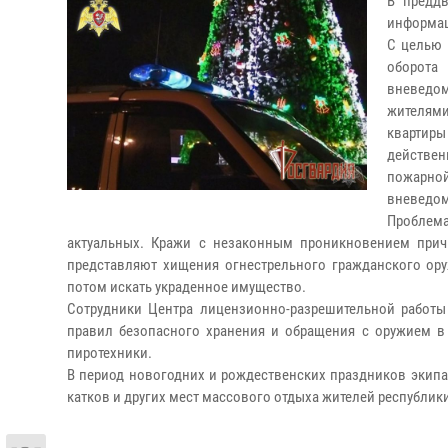
В предд
информац
С целью 
оборота
вневедом
жителями
квартир
действен
пожарн
вневедом
Проблема
актуальных. Кражи с незаконным проникновением прич
представляют хищения огнестрельного гражданского ору
потом искать украденное имущество.
Сотрудники Центра лицензионно-разрешительной работ
правил безопасного хранения и обращения с оружием в
пиротехники.
В период новогодних и рождественских праздников экипаж
катков и других мест массового отдыха жителей республик