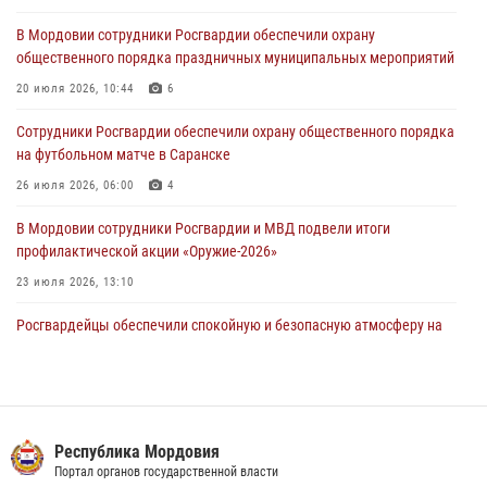
В Саранске по обращению жителей правоохранители отреагировали
В Мордовии сотрудники Росгвардии обеспечили охрану
незамедлительно
общественного порядка праздничных муниципальных мероприятий
05 августа 2026, 15:04
20 июля 2026, 10:44
6
В Саранске сотрудники Росгвардии задержали мужчину,
Сотрудники Росгвардии обеспечили охрану общественного порядка
подозреваемого в причинении телесных повреждений супруге
на футбольном матче в Саранске
05 августа 2026, 12:34
26 июля 2026, 06:00
4
В Мордовии сотрудники Росгвардии и МВД подвели итоги
профилактической акции «Оружие‑2026»
23 июля 2026, 13:10
Росгвардейцы обеспечили спокойную и безопасную атмосферу на
праздничных мероприятиях в Мордовии
27 июля 2026, 10:45
4
Сотрудники Управления Росгвардии по Республике Мордовия
обеспечили безопасность на футбольных мероприятиях: от
Республика Мордовия
регионального турнира до Суперкубка России
Портал органов государственной власти