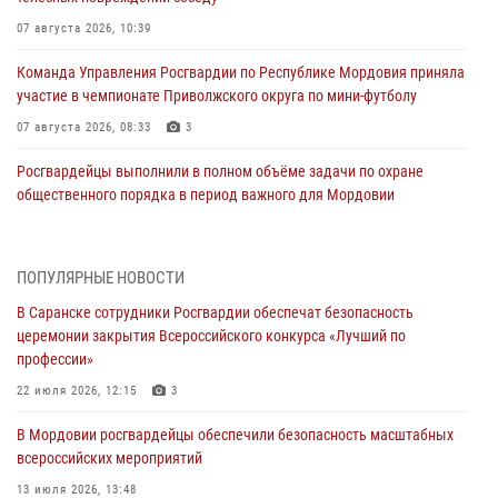
07 августа 2026, 10:39
Команда Управления Росгвардии по Республике Мордовия приняла
участие в чемпионате Приволжского округа по мини-футболу
07 августа 2026, 08:33
3
Росгвардейцы выполнили в полном объёме задачи по охране
общественного порядка в период важного для Мордовии
праздника
06 августа 2026, 08:48
5
ПОПУЛЯРНЫЕ НОВОСТИ
В Мордовии руководство и личный состав Росгвардии приняли
В Саранске сотрудники Росгвардии обеспечат безопасность
участие в празднествах, посвящённых 25-летию канонизации
церемонии закрытия Всероссийского конкурса «Лучший по
Фёдора Ушакова
профессии»
06 августа 2026, 08:14
9
22 июля 2026, 12:15
3
В Саранске сотрудники Росгвардии задержали дебошира,
В Мордовии росгвардейцы обеспечили безопасность масштабных
повредившего имущество в кафе
всероссийских мероприятий
06 августа 2026, 07:03
13 июля 2026, 13:48