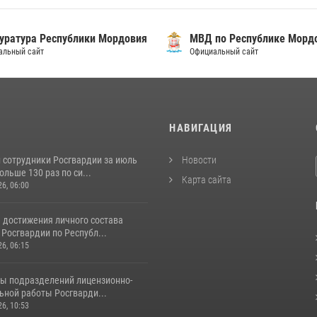
уратура Республики Мордовия
МВД по Республике Морд
альный сайт
Официальный сайт
И
НАВИГАЦИЯ
 сотрудники Росгвардии за июль
Новости
льше 130 раз по си...
Карта сайта
26, 06:00
 достижения личного состава
Росгвардии по Республ...
26, 06:15
ты подразделений лицензионно-
ьной работы Росгварди...
26, 10:53