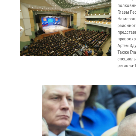
полковни
Главы Ре
На мероп
районног
представ
правоохр
Артём Зд
Также Гл
специаль
региона-