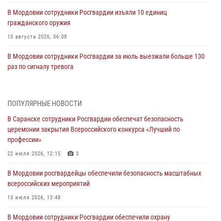
В Мордовии сотрудники Росгвардии изъяли 10 единиц
гражданского оружия
10 августа 2026, 06:08
В Мордовии сотрудники Росгвардии за июль выезжали больше 130
раз по сигналу тревога
09 августа 2026, 06:00
Спортивные достижения личного состава Управления Росгвардии
ПОПУЛЯРНЫЕ НОВОСТИ
по Республике Мордовия — ко Дню физкультурника
В Саранске сотрудники Росгвардии обеспечат безопасность
08 августа 2026, 06:15
5
церемонии закрытия Всероссийского конкурса «Лучший по
профессии»
Итоги работы подразделений лицензионно-разрешительной работы
Росгвардии за июль
22 июля 2026, 12:15
3
07 августа 2026, 10:53
В Мордовии росгвардейцы обеспечили безопасность масштабных
всероссийских мероприятий
Сотрудники Росгвардии задержали жителя региона за нанесение
телесных повреждений соседу
13 июля 2026, 13:48
07 августа 2026, 10:39
В Мордовии сотрудники Росгвардии обеспечили охрану