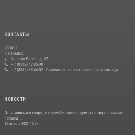
Личный состав Управления Росгвардии по Республике Мордовия
принял участие в просветительской лекции
24 июля 2026, 13:00
3
В Мордовии отметили День ВМФ: торжества прошли при
КОНТАКТЫ
содействии сотрудников Росгвардии
27 июля 2026, 12:00
2
430011
г. Саранск,
Сотрудники Росгвардии обеспечили безопасность Всероссийского
ул. Степана Разина д. 37
конкурса профмастерства в Саранске
+ 7 (8342) 47-85-30
+ 7 (8342) 33-44-52 - Горячая линия психологической помощи
23 июля 2026, 11:54
4
НОВОСТИ
Отличились и в спорте, и в службе: росгвардейцы на мероприятиях
прошед...
10 августа 2026, 13:27