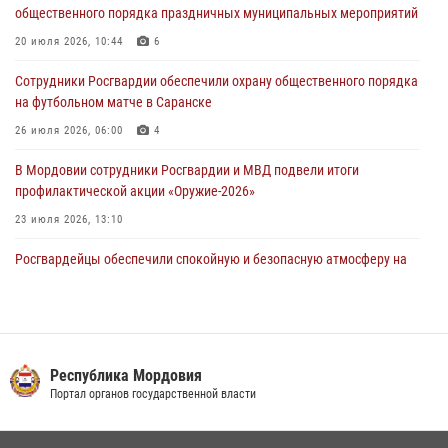
общественного порядка праздничных муниципальных мероприятий
Команда Управления Росгвардии по Республике Мордовия приняла
участие в чемпионате Приволжского округа по мини-футболу
20 июля 2026, 10:44
6
07 августа 2026, 08:33
3
Сотрудники Росгвардии обеспечили охрану общественного порядка
на футбольном матче в Саранске
26 июля 2026, 06:00
4
В Мордовии сотрудники Росгвардии и МВД подвели итоги
профилактической акции «Оружие‑2026»
23 июля 2026, 13:10
Росгвардейцы обеспечили спокойную и безопасную атмосферу на
праздничных мероприятиях в Мордовии
27 июля 2026, 10:45
4
Сотрудники Управления Росгвардии по Республике Мордовия
обеспечили безопасность на футбольных мероприятиях: от
Республика Мордовия
регионального турнира до Суперкубка России
Портал органов государственной власти
21 июля 2026, 11:10
2