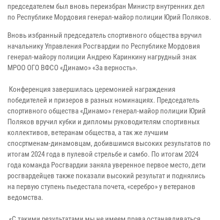
председателем был вновь переизбран Министр внутренних дел
по Республике Мордовия генерал-майор полиции Юрий Поляков.
Вновь избранный председатель спортивного общества вручил
начальнику Управления Росгвардии по Республике Мордовия
генерал-майору полиции Андрею Каринкину нагрудный знак
МРОО ОГО ВФСО «Динамо» «За верность».
Конференция завершилась церемонией награждения
победителей и призеров в разных номинациях. Председатель
спортивного общества «Динамо» генерал-майор полиции Юрий
Поляков вручил кубки и дипломы руководителям спортивных
коллективов, ветеранам общества, а так же лучшим
спосртменам-динамовцам, добившимся высоких результатов по
итогам 2024 года в пулевой стрельбе и самбо. По итогам 2024
года команда Росгвардии заняла уверенное первое место, дети
росгвардейцев также показали высокий результат и поднялись
на первую ступень пьедестала почета, «серебро» у ветеранов
ведомства.
«С такими результатами мы не имеем права останавливаться.