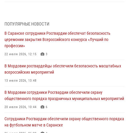
В Саранске сотрудники Росгвардии задержали дебошира,
повредившего имущество в кафе
06 августа 2026, 07:03
ПОПУЛЯРНЫЕ НОВОСТИ
В Саранске сотрудники Росгвардии обеспечат безопасность
В Саранске по обращению жителей правоохранители отреагировали
церемонии закрытия Всероссийского конкурса «Лучший по
незамедлительно
профессии»
05 августа 2026, 15:04
22 июля 2026, 12:15
3
В Саранске сотрудники Росгвардии задержали мужчину,
В Мордовии росгвардейцы обеспечили безопасность масштабных
подозреваемого в причинении телесных повреждений супруге
всероссийских мероприятий
05 августа 2026, 12:34
13 июля 2026, 13:48
Росгвардейцы обеспечили общественную безопасность во время
В Мордовии сотрудники Росгвардии обеспечили охрану
проведения масштабного праздника в Темникове
общественного порядка праздничных муниципальных мероприятий
05 августа 2026, 09:04
4
20 июля 2026, 10:44
6
Помощь из Мордовии защитникам Отечества: центр лицензионно-
Сотрудники Росгвардии обеспечили охрану общественного порядка
разрешительной работы передал очередную партию вооружения в
на футбольном матче в Саранске
зону СВО