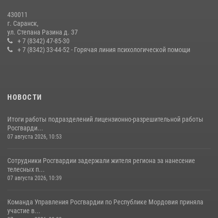
27 июля 2026, 12:00
2
430011
г. Саранск,
Сотрудники Росгвардии обеспечили безопасность Всероссийского
ул. Степана Разина д. 37
конкурса профмастерства в Саранске
+ 7 (8342) 47-85-30
+ 7 (8342) 33-44-52 - Горячая линия психологической помощи
23 июля 2026, 11:54
4
НОВОСТИ
Итоги работы подразделений лицензионно-разрешительной работы
Росгварди...
07 августа 2026, 10:53
Сотрудники Росгвардии задержали жителя региона за нанесение
телесных п...
07 августа 2026, 10:39
Команда Управления Росгвардии по Республике Мордовия приняла
участие в...