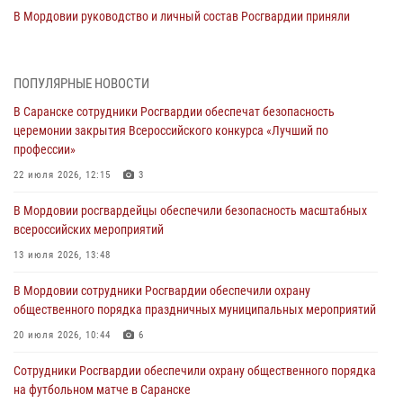
В Мордовии руководство и личный состав Росгвардии приняли
участие в празднествах, посвящённых 25-летию канонизации
Фёдора Ушакова
06 августа 2026, 08:14
9
ПОПУЛЯРНЫЕ НОВОСТИ
В Саранске сотрудники Росгвардии обеспечат безопасность
В Саранске сотрудники Росгвардии задержали дебошира,
церемонии закрытия Всероссийского конкурса «Лучший по
повредившего имущество в кафе
профессии»
06 августа 2026, 07:03
22 июля 2026, 12:15
3
В Саранске по обращению жителей правоохранители отреагировали
В Мордовии росгвардейцы обеспечили безопасность масштабных
незамедлительно
всероссийских мероприятий
05 августа 2026, 15:04
13 июля 2026, 13:48
В Саранске сотрудники Росгвардии задержали мужчину,
В Мордовии сотрудники Росгвардии обеспечили охрану
подозреваемого в причинении телесных повреждений супруге
общественного порядка праздничных муниципальных мероприятий
05 августа 2026, 12:34
20 июля 2026, 10:44
6
Росгвардейцы обеспечили общественную безопасность во время
Сотрудники Росгвардии обеспечили охрану общественного порядка
проведения масштабного праздника в Темникове
на футбольном матче в Саранске
05 августа 2026, 09:04
4