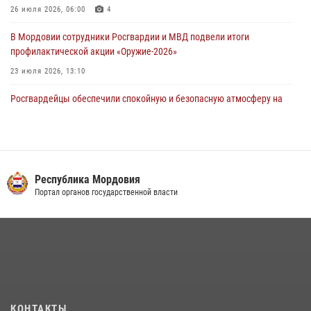
26 июля 2026, 06:00
4
В Мордовии сотрудники Росгвардии и МВД подвели итоги
профилактической акции «Оружие‑2026»
23 июля 2026, 13:10
Росгвардейцы обеспечили спокойную и безопасную атмосферу на
праздничных мероприятиях в Мордовии
27 июля 2026, 10:45
4
Сотрудники Управления Росгвардии по Республике Мордовия
обеспечили безопасность на футбольных мероприятиях: от
Республика Мордовия
регионального турнира до Суперкубка России
Портал органов государственной власти
21 июля 2026, 11:10
2
Личный состав Управления Росгвардии по Республике Мордовия
принял участие в просветительской лекции
24 июля 2026, 13:00
3
В Мордовии отметили День ВМФ: торжества прошли при
КОНТАКТЫ