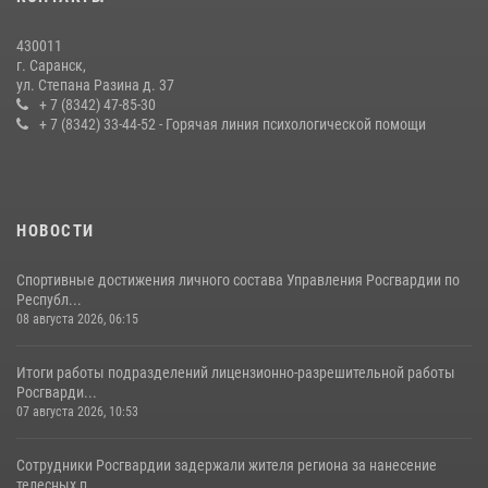
содействии сотрудников Росгвардии
27 июля 2026, 12:00
2
430011
г. Саранск,
Сотрудники Росгвардии обеспечили безопасность Всероссийского
ул. Степана Разина д. 37
конкурса профмастерства в Саранске
+ 7 (8342) 47-85-30
+ 7 (8342) 33-44-52 - Горячая линия психологической помощи
23 июля 2026, 11:54
4
НОВОСТИ
Спортивные достижения личного состава Управления Росгвардии по
Республ...
08 августа 2026, 06:15
Итоги работы подразделений лицензионно-разрешительной работы
Росгварди...
07 августа 2026, 10:53
Сотрудники Росгвардии задержали жителя региона за нанесение
телесных п...