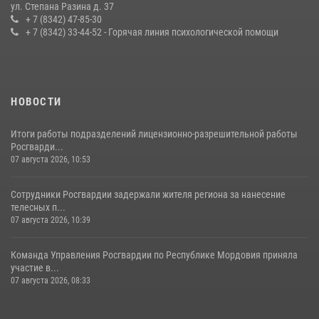
Сотрудники Росгвардии обеспечили безопасность Всероссийского
ул. Степана Разина д. 37
конкурса профмастерства в Саранске
+ 7 (8342) 47-85-30
+ 7 (8342) 33-44-52 - Горячая линия психологической помощи
23 июля 2026, 11:54
4
НОВОСТИ
Итоги работы подразделений лицензионно-разрешительной работы
Росгварди...
07 августа 2026, 10:53
Сотрудники Росгвардии задержали жителя региона за нанесение
телесных п...
07 августа 2026, 10:39
Команда Управления Росгвардии по Республике Мордовия приняла
участие в...
07 августа 2026, 08:33