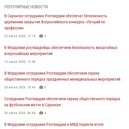
06 августа 2026, 07:03
ПОПУЛЯРНЫЕ НОВОСТИ
В Саранске сотрудники Росгвардии обеспечат безопасность
В Саранске по обращению жителей правоохранители отреагировали
церемонии закрытия Всероссийского конкурса «Лучший по
незамедлительно
профессии»
05 августа 2026, 15:04
22 июля 2026, 12:15
3
В Саранске сотрудники Росгвардии задержали мужчину,
В Мордовии росгвардейцы обеспечили безопасность масштабных
подозреваемого в причинении телесных повреждений супруге
всероссийских мероприятий
05 августа 2026, 12:34
13 июля 2026, 13:48
Росгвардейцы обеспечили общественную безопасность во время
В Мордовии сотрудники Росгвардии обеспечили охрану
проведения масштабного праздника в Темникове
общественного порядка праздничных муниципальных мероприятий
05 августа 2026, 09:04
4
20 июля 2026, 10:44
6
Помощь из Мордовии защитникам Отечества: центр лицензионно-
Сотрудники Росгвардии обеспечили охрану общественного порядка
разрешительной работы передал очередную партию вооружения в
на футбольном матче в Саранске
зону СВО
26 июля 2026, 06:00
4
04 августа 2026, 11:13
3
В Мордовии сотрудники Росгвардии и МВД подвели итоги