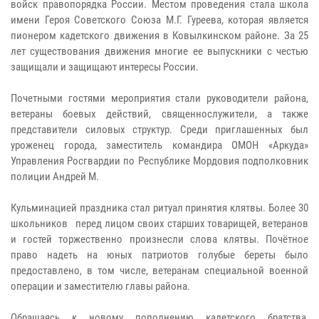
войск правопорядка России. Местом проведения стала школа
имени Героя Советского Союза М.Г. Гуреева, которая является
пионером кадетского движения в Ковылкинском районе. За 25
лет существования движения многие ее выпускники с честью
защищали и защищают интересы России.
Почетными гостями мероприятия стали руководители района,
ветераны боевых действий, священнослужители, а также
представители силовых структур. Среди приглашенных был
уроженец города, заместитель командира ОМОН «Аркуда»
Управления Росгвардии по Республике Мордовия подполковник
полиции Андрей М.
Кульминацией праздника стал ритуал принятия клятвы. Более 30
школьников перед лицом своих старших товарищей, ветеранов
и гостей торжественно произнесли слова клятвы. Почётное
право надеть на юных патриотов голубые береты было
предоставлено, в том числе, ветеранам специальной военной
операции и заместителю главы района.
Обращаясь к новому пополнению кадетского братства,