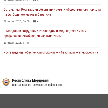
В Мордовии отметили День ВДВ: нарушений правопорядка не
допущено
Сотрудники Росгвардии обеспечили охрану общественного порядка
03 августа 2026, 07:40
3
на футбольном матче в Саранске
26 июля 2026, 06:00
4
В Мордовии сотрудники Росгвардии и МВД подвели итоги
профилактической акции «Оружие‑2026»
23 июля 2026, 13:10
Росгвардейцы обеспечили спокойную и безопасную атмосферу на
праздничных мероприятиях в Мордовии
27 июля 2026, 10:45
4
Сотрудники Управления Росгвардии по Республике Мордовия
обеспечили безопасность на футбольных мероприятиях: от
Республика Мордовия
регионального турнира до Суперкубка России
Портал органов государственной власти
21 июля 2026, 11:10
2
Личный состав Управления Росгвардии по Республике Мордовия
принял участие в просветительской лекции