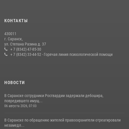
24 июля 2026, 13:00
3
В Мордовии отметили День ВМФ: торжества прошли при
КОНТАКТЫ
содействии сотрудников Росгвардии
27 июля 2026, 12:00
2
430011
г. Саранск,
Сотрудники Росгвардии обеспечили безопасность Всероссийского
ул. Степана Разина д. 37
конкурса профмастерства в Саранске
+ 7 (8342) 47-85-30
+ 7 (8342) 33-44-52 - Горячая линия психологической помощи
23 июля 2026, 11:54
4
НОВОСТИ
В Саранске сотрудники Росгвардии задержали дебошира,
повредившего имущ...
06 августа 2026, 07:03
В Саранске по обращению жителей правоохранители отреагировали
незамедл...