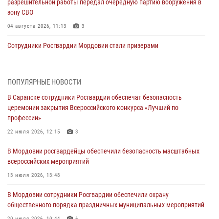
разрешительной работы передал очередную партию вооружения в
зону СВО
04 августа 2026, 11:13
3
Сотрудники Росгвардии Мордовии стали призерами
республиканских соревнований по служебному шестиборью
04 августа 2026, 08:27
4
ПОПУЛЯРНЫЕ НОВОСТИ
В Саранске росгвардейцы пресекли нарушение правопорядка:
В Саранске сотрудники Росгвардии обеспечат безопасность
«отдых» на лавочке закончился в отделе полиции
церемонии закрытия Всероссийского конкурса «Лучший по
04 августа 2026, 07:06
профессии»
В Саранске сотрудники Росгвардии задержали гражданина за
22 июля 2026, 12:15
3
нанесение побоев
В Мордовии росгвардейцы обеспечили безопасность масштабных
03 августа 2026, 08:58
всероссийских мероприятий
Сотрудники Росгвардии обеспечили безопасность празднования 98-
13 июля 2026, 13:48
летия Торбеевского и Ковылкинского районов Мордовии
В Мордовии сотрудники Росгвардии обеспечили охрану
03 августа 2026, 08:32
5
общественного порядка праздничных муниципальных мероприятий
20 июля 2026, 10:44
6