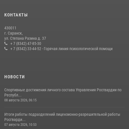
В Мордовии отметили День ВМФ: торжества прошли при
КОНТАКТЫ
содействии сотрудников Росгвардии
27 июля 2026, 12:00
2
430011
г. Саранск,
Сотрудники Росгвардии обеспечили безопасность Всероссийского
ул. Степана Разина д. 37
конкурса профмастерства в Саранске
+ 7 (8342) 47-85-30
+ 7 (8342) 33-44-52 - Горячая линия психологической помощи
23 июля 2026, 11:54
4
НОВОСТИ
Спортивные достижения личного состава Управления Росгвардии по
Республ...
08 августа 2026, 06:15
Итоги работы подразделений лицензионно-разрешительной работы
Росгварди...
07 августа 2026, 10:53