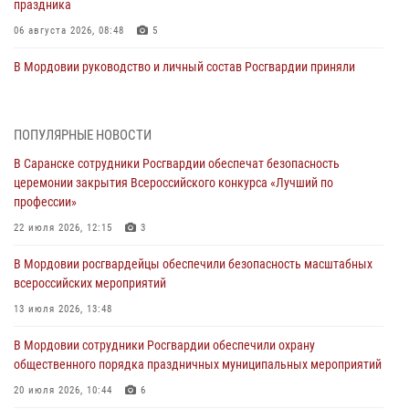
праздника
06 августа 2026, 08:48
5
В Мордовии руководство и личный состав Росгвардии приняли
участие в празднествах, посвящённых 25-летию канонизации
Фёдора Ушакова
06 августа 2026, 08:14
9
ПОПУЛЯРНЫЕ НОВОСТИ
В Саранске сотрудники Росгвардии обеспечат безопасность
В Саранске сотрудники Росгвардии задержали дебошира,
церемонии закрытия Всероссийского конкурса «Лучший по
повредившего имущество в кафе
профессии»
06 августа 2026, 07:03
22 июля 2026, 12:15
3
В Саранске по обращению жителей правоохранители отреагировали
В Мордовии росгвардейцы обеспечили безопасность масштабных
незамедлительно
всероссийских мероприятий
05 августа 2026, 15:04
13 июля 2026, 13:48
В Саранске сотрудники Росгвардии задержали мужчину,
В Мордовии сотрудники Росгвардии обеспечили охрану
подозреваемого в причинении телесных повреждений супруге
общественного порядка праздничных муниципальных мероприятий
05 августа 2026, 12:34
20 июля 2026, 10:44
6