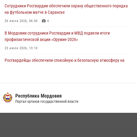
Росгвардейцы обеспечили общественную безопасность во время
Сотрудники Росгвардии обеспечили охрану общественного порядка
проведения масштабного праздника в Темникове
на футбольном матче в Саранске
05 августа 2026, 09:04
4
26 июля 2026, 06:00
4
В Мордовии сотрудники Росгвардии и МВД подвели итоги
профилактической акции «Оружие‑2026»
23 июля 2026, 13:10
Росгвардейцы обеспечили спокойную и безопасную атмосферу на
праздничных мероприятиях в Мордовии
27 июля 2026, 10:45
4
Сотрудники Управления Росгвардии по Республике Мордовия
обеспечили безопасность на футбольных мероприятиях: от
Республика Мордовия
регионального турнира до Суперкубка России
Портал органов государственной власти
21 июля 2026, 11:10
2
Личный состав Управления Росгвардии по Республике Мордовия
принял участие в просветительской лекции
24 июля 2026, 13:00
3