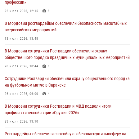
профессии»
05 августа 2026, 15:04
22 июля 2026, 12:15
3
В Саранске сотрудники Росгвардии задержали мужчину,
В Мордовии росгвардейцы обеспечили безопасность масштабных
подозреваемого в причинении телесных повреждений супруге
всероссийских мероприятий
05 августа 2026, 12:34
13 июля 2026, 13:48
Росгвардейцы обеспечили общественную безопасность во время
В Мордовии сотрудники Росгвардии обеспечили охрану
проведения масштабного праздника в Темникове
общественного порядка праздничных муниципальных мероприятий
05 августа 2026, 09:04
4
20 июля 2026, 10:44
6
Помощь из Мордовии защитникам Отечества: центр лицензионно-
Сотрудники Росгвардии обеспечили охрану общественного порядка
разрешительной работы передал очередную партию вооружения в
на футбольном матче в Саранске
зону СВО
26 июля 2026, 06:00
4
04 августа 2026, 11:13
3
В Мордовии сотрудники Росгвардии и МВД подвели итоги
профилактической акции «Оружие‑2026»
23 июля 2026, 13:10
Росгвардейцы обеспечили спокойную и безопасную атмосферу на