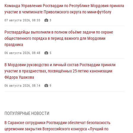
Команда Управления Росгвардии по Республике Мордовия приняла
участие в чемпионате Приволжского округа по мини-футболу
07 августа 2026, 08:33
3
Росгвардейцы выполнили в полном объёме задачи по охране
общественного порядка в период важного для Мордовии
праздника
06 августа 2026, 08:48
5
В Мордовии руководство и личный состав Росгвардии приняли
участие в празднествах, посвящённых 25-летию канонизации
Фёдора Ушакова
06 августа 2026, 08:14
9
В Саранске сотрудники Росгвардии задержали дебошира,
повредившего имущество в кафе
06 августа 2026, 07:03
ПОПУЛЯРНЫЕ НОВОСТИ
В Саранске сотрудники Росгвардии обеспечат безопасность
В Саранске по обращению жителей правоохранители отреагировали
церемонии закрытия Всероссийского конкурса «Лучший по
незамедлительно