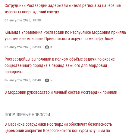
Сотрудники Росгвардии задержали жителя региона за нанесение
телесных повреждений соседу
07 августа 2026, 10:39
Команда Управления Росгвардии по Республике Мордовия приняла
участие в чемпионате Приволжского округа по мини-футболу
07 августа 2026, 08:33
3
Росгвардейцы выполнили в полном объёме задачи по охране
общественного порядка в период важного для Мордовии
праздника
06 августа 2026, 08:48
5
В Мордовии руководство и личный состав Росгвардии приняли
участие в празднествах, посвящённых 25-летию канонизации
Фёдора Ушакова
06 августа 2026, 08:14
9
ПОПУЛЯРНЫЕ НОВОСТИ
В Саранске сотрудники Росгвардии обеспечат безопасность
В Саранске сотрудники Росгвардии задержали дебошира,
церемонии закрытия Всероссийского конкурса «Лучший по
повредившего имущество в кафе