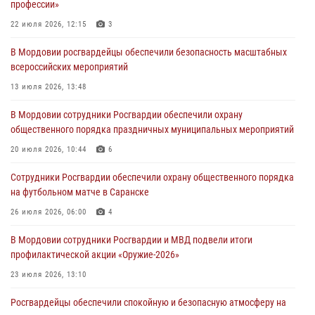
профессии»
06 августа 2026, 07:03
22 июля 2026, 12:15
3
В Саранске по обращению жителей правоохранители отреагировали
В Мордовии росгвардейцы обеспечили безопасность масштабных
незамедлительно
всероссийских мероприятий
05 августа 2026, 15:04
13 июля 2026, 13:48
В Саранске сотрудники Росгвардии задержали мужчину,
В Мордовии сотрудники Росгвардии обеспечили охрану
подозреваемого в причинении телесных повреждений супруге
общественного порядка праздничных муниципальных мероприятий
05 августа 2026, 12:34
20 июля 2026, 10:44
6
Росгвардейцы обеспечили общественную безопасность во время
Сотрудники Росгвардии обеспечили охрану общественного порядка
проведения масштабного праздника в Темникове
на футбольном матче в Саранске
05 августа 2026, 09:04
4
26 июля 2026, 06:00
4
В Мордовии сотрудники Росгвардии и МВД подвели итоги
профилактической акции «Оружие‑2026»
23 июля 2026, 13:10
Росгвардейцы обеспечили спокойную и безопасную атмосферу на