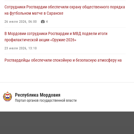
В Саранске сотрудники Росгвардии задержали мужчину,
Сотрудники Росгвардии обеспечили охрану общественного порядка
подозреваемого в причинении телесных повреждений супруге
на футбольном матче в Саранске
05 августа 2026, 12:34
26 июля 2026, 06:00
4
В Мордовии сотрудники Росгвардии и МВД подвели итоги
профилактической акции «Оружие‑2026»
23 июля 2026, 13:10
Росгвардейцы обеспечили спокойную и безопасную атмосферу на
праздничных мероприятиях в Мордовии
27 июля 2026, 10:45
4
Сотрудники Управления Росгвардии по Республике Мордовия
обеспечили безопасность на футбольных мероприятиях: от
Республика Мордовия
регионального турнира до Суперкубка России
Портал органов государственной власти
21 июля 2026, 11:10
2
Личный состав Управления Росгвардии по Республике Мордовия
принял участие в просветительской лекции