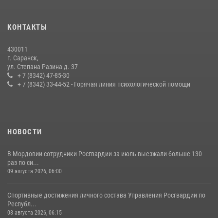
24 июля 2026, 13:00
3
В Мордовии отметили День ВМФ: торжества прошли при
КОНТАКТЫ
содействии сотрудников Росгвардии
27 июля 2026, 12:00
2
430011
г. Саранск,
Сотрудники Росгвардии обеспечили безопасность Всероссийского
ул. Степана Разина д. 37
конкурса профмастерства в Саранске
+ 7 (8342) 47-85-30
+ 7 (8342) 33-44-52 - Горячая линия психологической помощи
23 июля 2026, 11:54
4
НОВОСТИ
В Мордовии сотрудники Росгвардии за июль выезжали больше 130
раз по си...
09 августа 2026, 06:00
Спортивные достижения личного состава Управления Росгвардии по
Республ...
08 августа 2026, 06:15