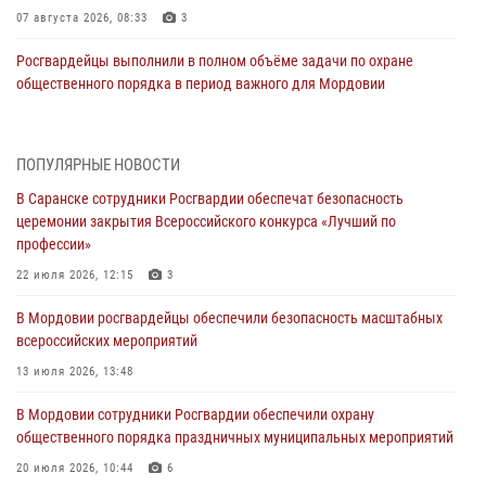
07 августа 2026, 08:33
3
Росгвардейцы выполнили в полном объёме задачи по охране
общественного порядка в период важного для Мордовии
праздника
06 августа 2026, 08:48
5
ПОПУЛЯРНЫЕ НОВОСТИ
В Мордовии руководство и личный состав Росгвардии приняли
В Саранске сотрудники Росгвардии обеспечат безопасность
участие в празднествах, посвящённых 25-летию канонизации
церемонии закрытия Всероссийского конкурса «Лучший по
Фёдора Ушакова
профессии»
06 августа 2026, 08:14
9
22 июля 2026, 12:15
3
В Саранске сотрудники Росгвардии задержали дебошира,
В Мордовии росгвардейцы обеспечили безопасность масштабных
повредившего имущество в кафе
всероссийских мероприятий
06 августа 2026, 07:03
13 июля 2026, 13:48
В Саранске по обращению жителей правоохранители отреагировали
В Мордовии сотрудники Росгвардии обеспечили охрану
незамедлительно
общественного порядка праздничных муниципальных мероприятий
05 августа 2026, 15:04
20 июля 2026, 10:44
6