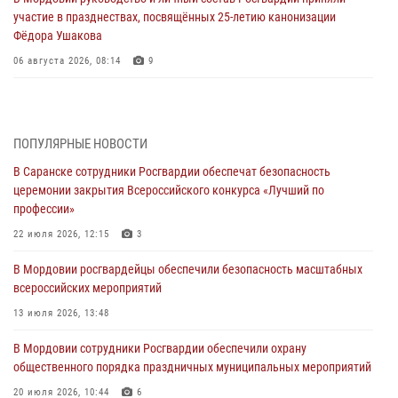
участие в празднествах, посвящённых 25-летию канонизации
Фёдора Ушакова
06 августа 2026, 08:14
9
В Саранске сотрудники Росгвардии задержали дебошира,
повредившего имущество в кафе
06 августа 2026, 07:03
ПОПУЛЯРНЫЕ НОВОСТИ
В Саранске сотрудники Росгвардии обеспечат безопасность
В Саранске по обращению жителей правоохранители отреагировали
церемонии закрытия Всероссийского конкурса «Лучший по
незамедлительно
профессии»
05 августа 2026, 15:04
22 июля 2026, 12:15
3
В Саранске сотрудники Росгвардии задержали мужчину,
В Мордовии росгвардейцы обеспечили безопасность масштабных
подозреваемого в причинении телесных повреждений супруге
всероссийских мероприятий
05 августа 2026, 12:34
13 июля 2026, 13:48
Росгвардейцы обеспечили общественную безопасность во время
В Мордовии сотрудники Росгвардии обеспечили охрану
проведения масштабного праздника в Темникове
общественного порядка праздничных муниципальных мероприятий
05 августа 2026, 09:04
4
20 июля 2026, 10:44
6