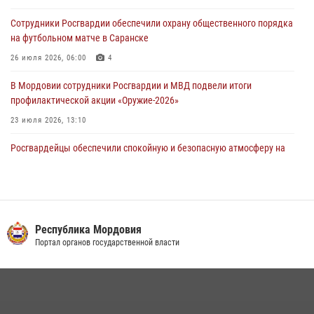
Помощь из Мордовии защитникам Отечества: центр лицензионно-
Сотрудники Росгвардии обеспечили охрану общественного порядка
разрешительной работы передал очередную партию вооружения в
на футбольном матче в Саранске
зону СВО
26 июля 2026, 06:00
4
04 августа 2026, 11:13
3
В Мордовии сотрудники Росгвардии и МВД подвели итоги
профилактической акции «Оружие‑2026»
23 июля 2026, 13:10
Росгвардейцы обеспечили спокойную и безопасную атмосферу на
праздничных мероприятиях в Мордовии
27 июля 2026, 10:45
4
Сотрудники Управления Росгвардии по Республике Мордовия
обеспечили безопасность на футбольных мероприятиях: от
Республика Мордовия
регионального турнира до Суперкубка России
Портал органов государственной власти
21 июля 2026, 11:10
2
Личный состав Управления Росгвардии по Республике Мордовия
принял участие в просветительской лекции