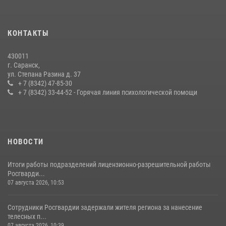
24 июля 2026, 13:00
3
В Мордовии отметили День ВМФ: торжества прошли при
КОНТАКТЫ
содействии сотрудников Росгвардии
27 июля 2026, 12:00
2
430011
г. Саранск,
Сотрудники Росгвардии обеспечили безопасность Всероссийского
ул. Степана Разина д. 37
конкурса профмастерства в Саранске
+ 7 (8342) 47-85-30
+ 7 (8342) 33-44-52 - Горячая линия психологической помощи
23 июля 2026, 11:54
4
НОВОСТИ
Итоги работы подразделений лицензионно-разрешительной работы
Росгварди...
07 августа 2026, 10:53
Сотрудники Росгвардии задержали жителя региона за нанесение
телесных п...
07 августа 2026, 10:39