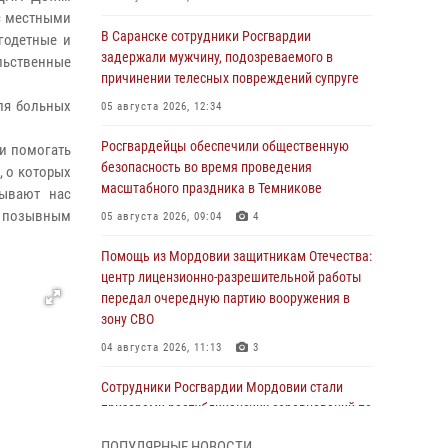
с местными
В Саранске сотрудники Росгвардии
годетные и
задержали мужчину, подозреваемого в
ьственные
причинении телесных повреждений супруге
ля больных
05 августа 2026, 12:34
Росгвардейцы обеспечили общественную
 и помогать
безопасность во время проведения
 о которых
масштабного праздника в Темникове
зывают нас
с позывным
05 августа 2026, 09:04
4
Помощь из Мордовии защитникам Отечества:
центр лицензионно-разрешительной работы
передал очередную партию вооружения в
зону СВО
04 августа 2026, 11:13
3
Сотрудники Росгвардии Мордовии стали
призерами республиканских соревнований по
служебному шестиборью
ПОПУЛЯРНЫЕ НОВОСТИ