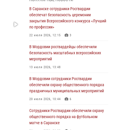
04 августа 2026, 08:27
4
В Саранске сотрудники Росгвардии
В Саранске росгвардейцы пресекли
обеспечат безопасность церемонии
нарушение правопорядка: «отдых» на
закрытия Всероссийского конкурса «Лучший
лавочке закончился в отделе полиции
по профессии»
04 августа 2026, 07:06
22 июля 2026, 12:15
3
В Саранске сотрудники Росгвардии
В Мордовии росгвардейцы обеспечили
задержали гражданина за нанесение побоев
безопасность масштабных всероссийских
мероприятий
03 августа 2026, 08:58
13 июля 2026, 13:48
Сотрудники Росгвардии обеспечили
безопасность празднования 98-летия
В Мордовии сотрудники Росгвардии
Торбеевского и Ковылкинского районов
обеспечили охрану общественного порядка
Мордовии
праздничных муниципальных мероприятий
03 августа 2026, 08:32
5
20 июля 2026, 10:44
6
В Мордовии отметили День ВДВ: нарушений
Сотрудники Росгвардии обеспечили охрану
правопорядка не допущено
общественного порядка на футбольном
матче в Саранске
03 августа 2026, 07:40
3