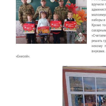
вручили 
админист
малоиму
наборы и
Кроме то
сахарным
«Считаем
решать г
некому 
внуками
«Енисей».