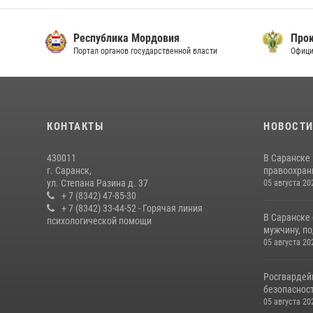
Республика Мордовия
Прок
Портал органов государственной власти
Офици
КОНТАКТЫ
НОВОСТ
430011
В Саранске
г. Саранск,
правоохран
ул. Степана Разина д. 37
05 августа 20
+ 7 (8342) 47-85-30
+ 7 (8342) 33-44-52 - Горячая линия
В Саранске
психологической помощи
мужчину, по
05 августа 20
Росгвардей
безопасност
05 августа 20