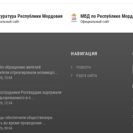
уратура Республики Мордовия
МВД по Республике Морд
альный сайт
Официальный сайт
И
НАВИГАЦИЯ
 по обращению жителей
Новости
ители отреагировали незамедл...
Карта сайта
26, 15:04
 сотрудники Росгвардии задержали
дозреваемого в п...
26, 12:34
цы обеспечили общественную
ь во время проведения ...
26, 09:04