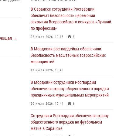
В Мордовии руководство и личный состав
В Саранске сотрудники Росгвардии
Росгвардии приняли участие в празднествах,
обеспечат безопасность церемонии
посвящённых 25-летию канонизации Фёдора
закрытия Всероссийского конкурса «Лучший
Ушакова
по профессии»
06 августа 2026, 08:14
9
22 июля 2026, 12:15
3
ующая →
В Саранске сотрудники Росгвардии
В Мордовии росгвардейцы обеспечили
задержали дебошира, повредившего
безопасность масштабных всероссийских
имущество в кафе
мероприятий
06 августа 2026, 07:03
13 июля 2026, 13:48
В Саранске по обращению жителей
В Мордовии сотрудники Росгвардии
правоохранители отреагировали
обеспечили охрану общественного порядка
незамедлительно
праздничных муниципальных мероприятий
05 августа 2026, 15:04
20 июля 2026, 10:44
6
В Саранске сотрудники Росгвардии
Сотрудники Росгвардии обеспечили охрану
задержали мужчину, подозреваемого в
общественного порядка на футбольном
причинении телесных повреждений супруге
матче в Саранске