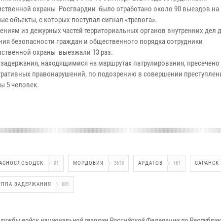
ственной охраны Росгвардии было отработано около 90 выездов на
е объекты, с которых поступал сигнал «тревога».
ениям из дежурных частей территориальных органов внутренних дел 
ния безопасности граждан и общественного порядка сотрудники
ственной охраны выезжали 13 раз.
 задержания, находящимися на маршрутах патрулирования, пресечено
ративных правонарушений, по подозрению в совершении преступлен
ы 5 человек.
АСНОСЛОБОДСК
91
МОРДОВИЯ
3618
АРДАТОВ
161
САРАНСК
УППА ЗАДЕРЖАНИЯ
681
лужбы войск национальной гвардии Российской Федерации по Республи