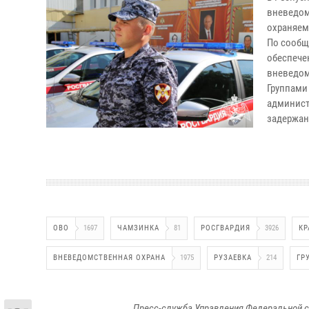
вневедом
охраняемы
По сообщ
обеспече
вневедом
Группами
админист
задержан
ОВО
1697
ЧАМЗИНКА
81
РОСГВАРДИЯ
3926
КР
ВНЕВЕДОМСТВЕННАЯ ОХРАНА
1975
РУЗАЕВКА
214
ГР
Пресс-служба Управления Федеральной с