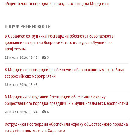
общественного порядка в период важного для Мордовии
праздника
06 августа 2026, 08:48
5
ПОПУЛЯРНЫЕ НОВОСТИ
В Мордовии руководство и личный состав Росгвардии приняли
В Саранске сотрудники Росгвардии обеспечат безопасность
участие в празднествах, посвящённых 25-летию канонизации
церемонии закрытия Всероссийского конкурса «Лучший по
Фёдора Ушакова
профессии»
06 августа 2026, 08:14
9
22 июля 2026, 12:15
3
В Саранске сотрудники Росгвардии задержали дебошира,
В Мордовии росгвардейцы обеспечили безопасность масштабных
повредившего имущество в кафе
всероссийских мероприятий
06 августа 2026, 07:03
13 июля 2026, 13:48
В Саранске по обращению жителей правоохранители отреагировали
В Мордовии сотрудники Росгвардии обеспечили охрану
незамедлительно
общественного порядка праздничных муниципальных мероприятий
05 августа 2026, 15:04
20 июля 2026, 10:44
6
В Саранске сотрудники Росгвардии задержали мужчину,
Сотрудники Росгвардии обеспечили охрану общественного порядка
подозреваемого в причинении телесных повреждений супруге
на футбольном матче в Саранске
05 августа 2026, 12:34