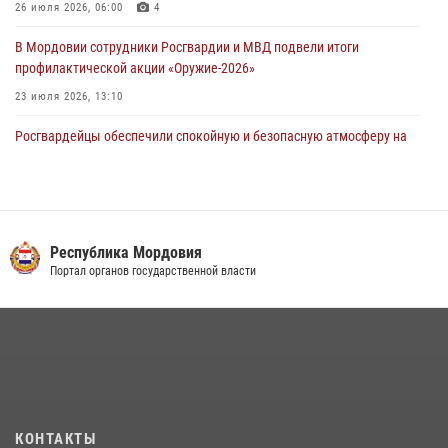
26 июля 2026, 06:00
4
В Мордовии сотрудники Росгвардии и МВД подвели итоги
профилактической акции «Оружие‑2026»
23 июля 2026, 13:10
Росгвардейцы обеспечили спокойную и безопасную атмосферу на
праздничных мероприятиях в Мордовии
27 июля 2026, 10:45
4
Сотрудники Управления Росгвардии по Республике Мордовия
обеспечили безопасность на футбольных мероприятиях: от
Республика Мордовия
регионального турнира до Суперкубка России
Портал органов государственной власти
21 июля 2026, 11:10
2
Личный состав Управления Росгвардии по Республике Мордовия
принял участие в просветительской лекции
24 июля 2026, 13:00
3
В Мордовии отметили День ВМФ: торжества прошли при
КОНТАКТЫ
содействии сотрудников Росгвардии