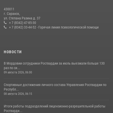
27 июля 2026, 12:00
2
430011
г. Саранск,
Сотрудники Росгвардии обеспечили безопасность Всероссийского
ул. Степана Разина д. 37
конкурса профмастерства в Саранске
+ 7 (8342) 47-85-30
+ 7 (8342) 33-44-52 - Горячая линия психологической помощи
23 июля 2026, 11:54
4
НОВОСТИ
В Мордовии сотрудники Росгвардии за июль выезжали больше 130
раз по си...
09 августа 2026, 06:00
Спортивные достижения личного состава Управления Росгвардии по
Республ...
08 августа 2026, 06:15
Итоги работы подразделений лицензионно-разрешительной работы
Росгварди...