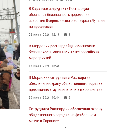
В Мордовии руководство и личный состав
В Саранске сотрудники Росгвардии
Росгвардии приняли участие в празднествах,
обеспечат безопасность церемонии
посвящённых 25-летию канонизации Фёдора
закрытия Всероссийского конкурса «Лучший
Ушакова
по профессии»
06 августа 2026, 08:14
9
22 июля 2026, 12:15
3
В Саранске сотрудники Росгвардии
В Мордовии росгвардейцы обеспечили
задержали дебошира, повредившего
безопасность масштабных всероссийских
имущество в кафе
мероприятий
06 августа 2026, 07:03
13 июля 2026, 13:48
В Саранске по обращению жителей
В Мордовии сотрудники Росгвардии
правоохранители отреагировали
обеспечили охрану общественного порядка
незамедлительно
праздничных муниципальных мероприятий
05 августа 2026, 15:04
20 июля 2026, 10:44
6
В Саранске сотрудники Росгвардии
Сотрудники Росгвардии обеспечили охрану
задержали мужчину, подозреваемого в
общественного порядка на футбольном
причинении телесных повреждений супруге
матче в Саранске