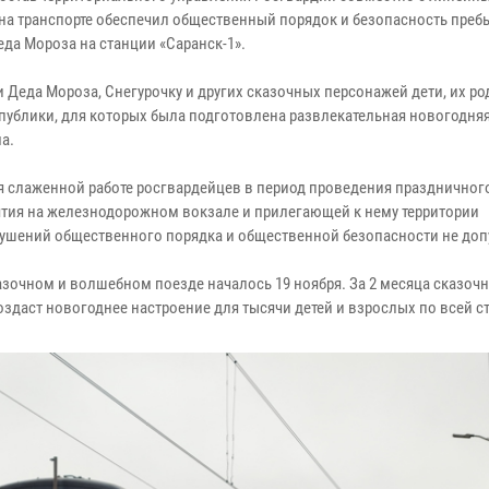
на транспорте обеспечил общественный порядок и безопасность преб
еда Мороза на станции «Саранск-1».
 Деда Мороза, Снегурочку и других сказочных персонажей дети, их ро
спублики, для которых была подготовлена развлекательная новогодня
а.
я слаженной работе росгвардейцев в период проведения праздничног
тия на железнодорожном вокзале и прилегающей к нему территории
ушений общественного порядка и общественной безопасности не доп
зочном и волшебном поезде началось 19 ноября. За 2 месяца сказоч
создаст новогоднее настроение для тысячи детей и взрослых по всей с