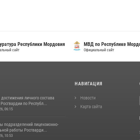
уратура Республики Мордовия
МВД по Республике Морд
альный сайт
Официальный сайт
И
НАВИГАЦИЯ
 достижения личного состава
Новости
Росгвардии по Республ...
Карта сайта
26, 06:15
ты подразделений лицензионно-
ьной работы Росгварди...
26, 10:53