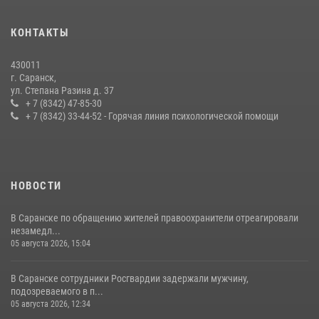
В Мордовии отметили День ВМФ: торжества прошли при
КОНТАКТЫ
содействии сотрудников Росгвардии
27 июля 2026, 12:00
2
430011
г. Саранск,
Сотрудники Росгвардии обеспечили безопасность Всероссийского
ул. Степана Разина д. 37
конкурса профмастерства в Саранске
+ 7 (8342) 47-85-30
+ 7 (8342) 33-44-52 - Горячая линия психологической помощи
23 июля 2026, 11:54
4
НОВОСТИ
В Саранске по обращению жителей правоохранители отреагировали
незамедл...
05 августа 2026, 15:04
В Саранске сотрудники Росгвардии задержали мужчину,
подозреваемого в п...
05 августа 2026, 12:34