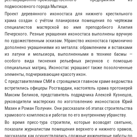
подмосковного города Мытищи.
Проект деревянного иконостаса для нижнего крестильного
храма создан с учётом планировки помещения по чертежам
специалистов мастерской во имя преподобного Алипия
Печерского. Резные украшения иконостаса выполнены вручную
по художественным эскизам. Убранство иконостаса гармонично
дополнено украшениями из металла: обрамлением и вставками
из латуни и мельхиора, выполненными в технике басмы —
особого вида тиснения рельефных рисунков с помощью
специальных матриц. Иконостас украшают также позолоченные
элементы, подчеркивающие красоту икон.
С представителями СМИ в строящемся главном храме ведомства
встретились офицеры Росгвардии, настоятель храма протоиерей
Максим Беликов, представитель подрядчика Алексей Кузнецов,
руководители мастерских по изготовлению иконостасов Юрий
Мазин и Роман Полунин. Они рассказали об этапах строительства
храмового комплекса и работах по его внутреннему убранству.
Во время пресс-тура строители, которые возводят святыню,
показали журналистам помещения верхнего и нижнего храмов,
рассказали как осуществлялись сложные инженерные работы по