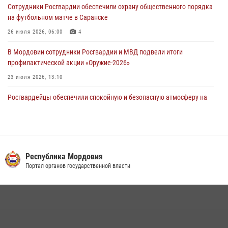
Сотрудники Росгвардии обеспечили охрану общественного порядка
02 августа 2026, 06:31
на футбольном матче в Саранске
26 июля 2026, 06:00
4
В Мордовии сотрудники Росгвардии и МВД подвели итоги
профилактической акции «Оружие‑2026»
23 июля 2026, 13:10
Росгвардейцы обеспечили спокойную и безопасную атмосферу на
праздничных мероприятиях в Мордовии
27 июля 2026, 10:45
4
Сотрудники Управления Росгвардии по Республике Мордовия
обеспечили безопасность на футбольных мероприятиях: от
Республика Мордовия
регионального турнира до Суперкубка России
Портал органов государственной власти
21 июля 2026, 11:10
2
Личный состав Управления Росгвардии по Республике Мордовия
принял участие в просветительской лекции
24 июля 2026, 13:00
3