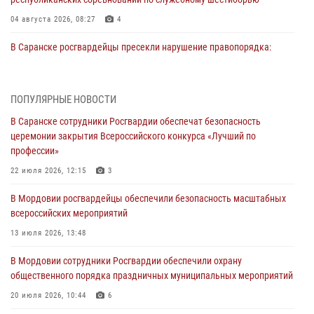
04 августа 2026, 08:27
4
В Саранске росгвардейцы пресекли нарушение правопорядка:
«отдых» на лавочке закончился в отделе полиции
04 августа 2026, 07:06
ПОПУЛЯРНЫЕ НОВОСТИ
В Саранске сотрудники Росгвардии задержали гражданина за
В Саранске сотрудники Росгвардии обеспечат безопасность
нанесение побоев
церемонии закрытия Всероссийского конкурса «Лучший по
03 августа 2026, 08:58
профессии»
Сотрудники Росгвардии обеспечили безопасность празднования 98-
22 июля 2026, 12:15
3
летия Торбеевского и Ковылкинского районов Мордовии
В Мордовии росгвардейцы обеспечили безопасность масштабных
03 августа 2026, 08:32
5
всероссийских мероприятий
В Мордовии отметили День ВДВ: нарушений правопорядка не
13 июля 2026, 13:48
допущено
В Мордовии сотрудники Росгвардии обеспечили охрану
03 августа 2026, 07:40
3
общественного порядка праздничных муниципальных мероприятий
В Мордовии подведены итоги работы подразделений лицензионно-
20 июля 2026, 10:44
6
разрешительной работы за неделю