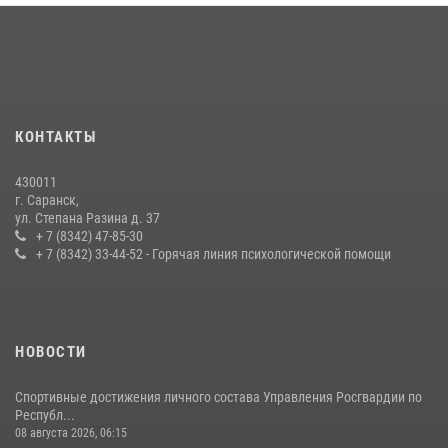
Личный состав Управления Росгвардии по Республике Мордовия
принял участие в просветительской лекции
24 июля 2026, 13:00
3
В Мордовии отметили День ВМФ: торжества прошли при
КОНТАКТЫ
содействии сотрудников Росгвардии
27 июля 2026, 12:00
2
430011
г. Саранск,
Сотрудники Росгвардии обеспечили безопасность Всероссийского
ул. Степана Разина д. 37
конкурса профмастерства в Саранске
+ 7 (8342) 47-85-30
+ 7 (8342) 33-44-52 - Горячая линия психологической помощи
23 июля 2026, 11:54
4
НОВОСТИ
Спортивные достижения личного состава Управления Росгвардии по
Республ...
08 августа 2026, 06:15