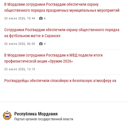
В Мордовии сотрудники Росгвардии обеспечили охрану
подозреваемого в причинении телесных повреждений супруге
общественного порядка праздничных муниципальных мероприятий
05 августа 2026, 12:34
20 июля 2026, 10:44
6
Росгвардейцы обеспечили общественную безопасность во время
Сотрудники Росгвардии обеспечили охрану общественного порядка
проведения масштабного праздника в Темникове
на футбольном матче в Саранске
05 августа 2026, 09:04
4
26 июля 2026, 06:00
4
В Мордовии сотрудники Росгвардии и МВД подвели итоги
профилактической акции «Оружие‑2026»
23 июля 2026, 13:10
Росгвардейцы обеспечили спокойную и безопасную атмосферу на
праздничных мероприятиях в Мордовии
27 июля 2026, 10:45
4
Сотрудники Управления Росгвардии по Республике Мордовия
обеспечили безопасность на футбольных мероприятиях: от
Республика Мордовия
регионального турнира до Суперкубка России
Портал органов государственной власти
21 июля 2026, 11:10
2