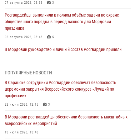
07 августа 2026, 08:33
3
Росгвардейцы выполнили в полном объёме задачи по охране
общественного порядка в период важного для Мордовии
праздника
06 августа 2026, 08:48
5
В Мордовии руководство и личный состав Росгвардии приняли
участие в празднествах, посвящённых 25-летию канонизации
Фёдора Ушакова
06 августа 2026, 08:14
9
ПОПУЛЯРНЫЕ НОВОСТИ
В Саранске сотрудники Росгвардии обеспечат безопасность
В Саранске сотрудники Росгвардии задержали дебошира,
церемонии закрытия Всероссийского конкурса «Лучший по
повредившего имущество в кафе
профессии»
06 августа 2026, 07:03
22 июля 2026, 12:15
3
В Саранске по обращению жителей правоохранители отреагировали
В Мордовии росгвардейцы обеспечили безопасность масштабных
незамедлительно
всероссийских мероприятий
05 августа 2026, 15:04
13 июля 2026, 13:48
В Саранске сотрудники Росгвардии задержали мужчину,