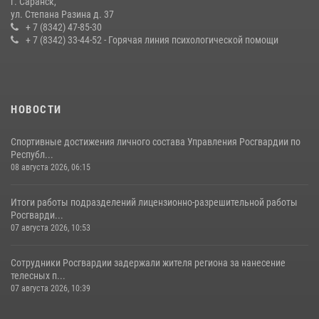
г. Саранск,
Сотрудники Росгвардии обеспечили безопасность Всероссийского
ул. Степана Разина д. 37
конкурса профмастерства в Саранске
+ 7 (8342) 47-85-30
+ 7 (8342) 33-44-52 - Горячая линия психологической помощи
23 июля 2026, 11:54
4
НОВОСТИ
Спортивные достижения личного состава Управления Росгвардии по
Республ...
08 августа 2026, 06:15
Итоги работы подразделений лицензионно-разрешительной работы
Росгварди...
07 августа 2026, 10:53
Сотрудники Росгвардии задержали жителя региона за нанесение
телесных п...
07 августа 2026, 10:39