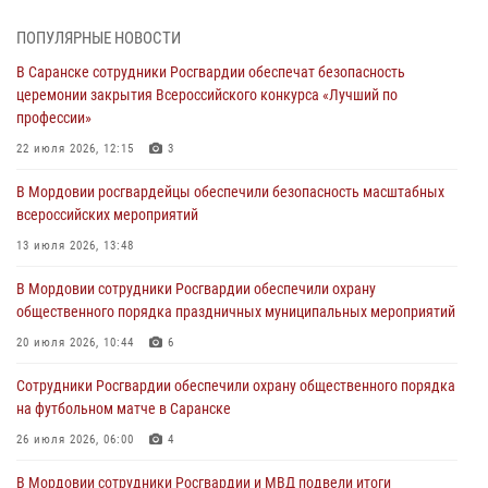
Фёдора Ушакова
06 августа 2026, 08:14
9
ПОПУЛЯРНЫЕ НОВОСТИ
В Саранске сотрудники Росгвардии обеспечат безопасность
В Саранске сотрудники Росгвардии задержали дебошира,
церемонии закрытия Всероссийского конкурса «Лучший по
повредившего имущество в кафе
профессии»
06 августа 2026, 07:03
22 июля 2026, 12:15
3
В Саранске по обращению жителей правоохранители отреагировали
В Мордовии росгвардейцы обеспечили безопасность масштабных
незамедлительно
всероссийских мероприятий
05 августа 2026, 15:04
13 июля 2026, 13:48
В Саранске сотрудники Росгвардии задержали мужчину,
В Мордовии сотрудники Росгвардии обеспечили охрану
подозреваемого в причинении телесных повреждений супруге
общественного порядка праздничных муниципальных мероприятий
05 августа 2026, 12:34
20 июля 2026, 10:44
6
Росгвардейцы обеспечили общественную безопасность во время
Сотрудники Росгвардии обеспечили охрану общественного порядка
проведения масштабного праздника в Темникове
на футбольном матче в Саранске
05 августа 2026, 09:04
4
26 июля 2026, 06:00
4
В Мордовии сотрудники Росгвардии и МВД подвели итоги