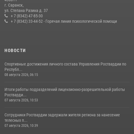
г. Саранск,
Сотрудники Росгвардии обеспечили безопасность Всероссийского
ул. Степана Разина д. 37
конкурса профмастерства в Саранске
+ 7 (8342) 47-85-30
+ 7 (8342) 33-44-52 - Горячая линия психологической помощи
23 июля 2026, 11:54
4
НОВОСТИ
Спортивные достижения личного состава Управления Росгвардии по
Республ...
08 августа 2026, 06:15
Итоги работы подразделений лицензионно-разрешительной работы
Росгварди...
07 августа 2026, 10:53
Сотрудники Росгвардии задержали жителя региона за нанесение
телесных п...
07 августа 2026, 10:39