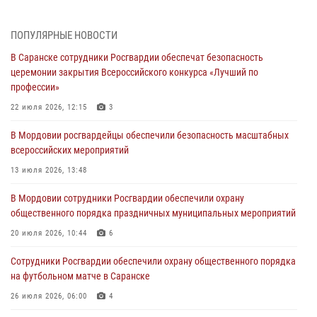
Фёдора Ушакова
06 августа 2026, 08:14
9
ПОПУЛЯРНЫЕ НОВОСТИ
В Саранске сотрудники Росгвардии обеспечат безопасность
В Саранске сотрудники Росгвардии задержали дебошира,
церемонии закрытия Всероссийского конкурса «Лучший по
повредившего имущество в кафе
профессии»
06 августа 2026, 07:03
22 июля 2026, 12:15
3
В Саранске по обращению жителей правоохранители отреагировали
В Мордовии росгвардейцы обеспечили безопасность масштабных
незамедлительно
всероссийских мероприятий
05 августа 2026, 15:04
13 июля 2026, 13:48
В Саранске сотрудники Росгвардии задержали мужчину,
В Мордовии сотрудники Росгвардии обеспечили охрану
подозреваемого в причинении телесных повреждений супруге
общественного порядка праздничных муниципальных мероприятий
05 августа 2026, 12:34
20 июля 2026, 10:44
6
Росгвардейцы обеспечили общественную безопасность во время
Сотрудники Росгвардии обеспечили охрану общественного порядка
проведения масштабного праздника в Темникове
на футбольном матче в Саранске
05 августа 2026, 09:04
4
26 июля 2026, 06:00
4