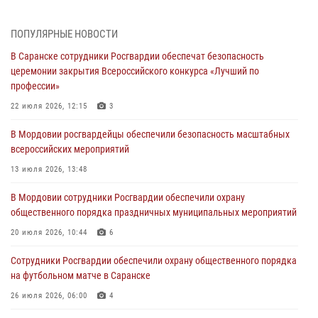
06 августа 2026, 08:48
5
ПОПУЛЯРНЫЕ НОВОСТИ
В Мордовии руководство и личный состав Росгвардии приняли
В Саранске сотрудники Росгвардии обеспечат безопасность
участие в празднествах, посвящённых 25-летию канонизации
церемонии закрытия Всероссийского конкурса «Лучший по
Фёдора Ушакова
профессии»
06 августа 2026, 08:14
9
22 июля 2026, 12:15
3
В Саранске сотрудники Росгвардии задержали дебошира,
В Мордовии росгвардейцы обеспечили безопасность масштабных
повредившего имущество в кафе
всероссийских мероприятий
06 августа 2026, 07:03
13 июля 2026, 13:48
В Саранске по обращению жителей правоохранители отреагировали
В Мордовии сотрудники Росгвардии обеспечили охрану
незамедлительно
общественного порядка праздничных муниципальных мероприятий
05 августа 2026, 15:04
20 июля 2026, 10:44
6
В Саранске сотрудники Росгвардии задержали мужчину,
Сотрудники Росгвардии обеспечили охрану общественного порядка
подозреваемого в причинении телесных повреждений супруге
на футбольном матче в Саранске
05 августа 2026, 12:34
26 июля 2026, 06:00
4