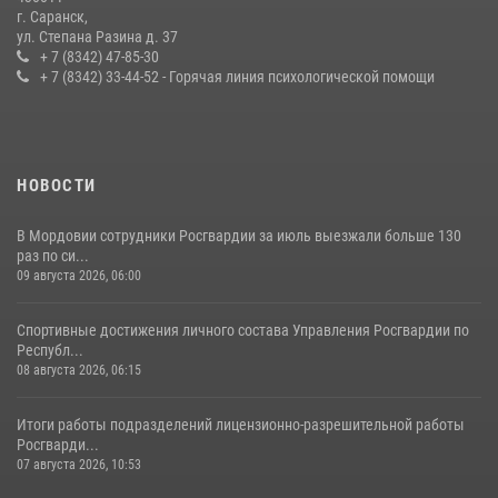
г. Саранск,
Сотрудники Росгвардии обеспечили безопасность Всероссийского
ул. Степана Разина д. 37
конкурса профмастерства в Саранске
+ 7 (8342) 47-85-30
+ 7 (8342) 33-44-52 - Горячая линия психологической помощи
23 июля 2026, 11:54
4
НОВОСТИ
В Мордовии сотрудники Росгвардии за июль выезжали больше 130
раз по си...
09 августа 2026, 06:00
Спортивные достижения личного состава Управления Росгвардии по
Республ...
08 августа 2026, 06:15
Итоги работы подразделений лицензионно-разрешительной работы
Росгварди...
07 августа 2026, 10:53