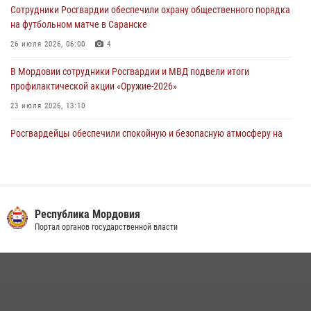
Сотрудники Росгвардии обеспечили охрану общественного порядка
подозреваемого в причинении телесных повреждений супруге
на футбольном матче в Саранске
05 августа 2026, 12:34
26 июля 2026, 06:00
4
В Мордовии сотрудники Росгвардии и МВД подвели итоги
профилактической акции «Оружие‑2026»
23 июля 2026, 13:10
Росгвардейцы обеспечили спокойную и безопасную атмосферу на
праздничных мероприятиях в Мордовии
27 июля 2026, 10:45
4
Сотрудники Управления Росгвардии по Республике Мордовия
обеспечили безопасность на футбольных мероприятиях: от
Республика Мордовия
регионального турнира до Суперкубка России
Портал органов государственной власти
21 июля 2026, 11:10
2
Личный состав Управления Росгвардии по Республике Мордовия
принял участие в просветительской лекции
24 июля 2026, 13:00
3