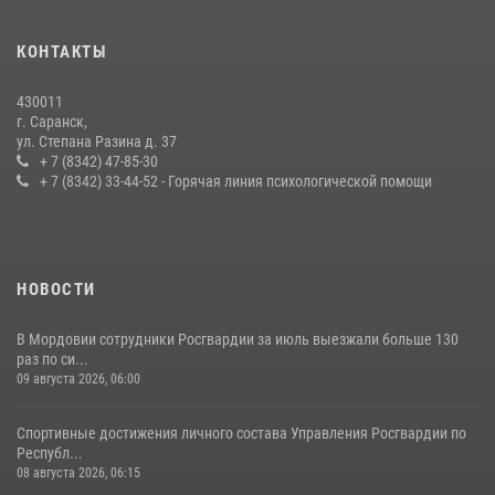
В Мордовии отметили День ВМФ: торжества прошли при
КОНТАКТЫ
содействии сотрудников Росгвардии
27 июля 2026, 12:00
2
430011
г. Саранск,
Сотрудники Росгвардии обеспечили безопасность Всероссийского
ул. Степана Разина д. 37
конкурса профмастерства в Саранске
+ 7 (8342) 47-85-30
+ 7 (8342) 33-44-52 - Горячая линия психологической помощи
23 июля 2026, 11:54
4
НОВОСТИ
В Мордовии сотрудники Росгвардии за июль выезжали больше 130
раз по си...
09 августа 2026, 06:00
Спортивные достижения личного состава Управления Росгвардии по
Республ...
08 августа 2026, 06:15