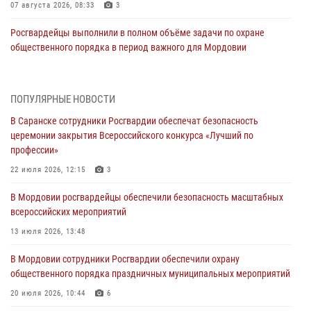
07 августа 2026, 08:33
3
Росгвардейцы выполнили в полном объёме задачи по охране
общественного порядка в период важного для Мордовии
праздника
06 августа 2026, 08:48
5
ПОПУЛЯРНЫЕ НОВОСТИ
В Мордовии руководство и личный состав Росгвардии приняли
В Саранске сотрудники Росгвардии обеспечат безопасность
участие в празднествах, посвящённых 25-летию канонизации
церемонии закрытия Всероссийского конкурса «Лучший по
Фёдора Ушакова
профессии»
06 августа 2026, 08:14
9
22 июля 2026, 12:15
3
В Саранске сотрудники Росгвардии задержали дебошира,
В Мордовии росгвардейцы обеспечили безопасность масштабных
повредившего имущество в кафе
всероссийских мероприятий
06 августа 2026, 07:03
13 июля 2026, 13:48
В Саранске по обращению жителей правоохранители отреагировали
В Мордовии сотрудники Росгвардии обеспечили охрану
незамедлительно
общественного порядка праздничных муниципальных мероприятий
05 августа 2026, 15:04
20 июля 2026, 10:44
6
В Саранске сотрудники Росгвардии задержали мужчину,