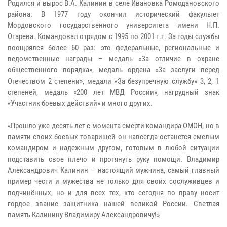
Родился и вырос В.А. Калинин в селе Ивановка Ромодановского
района. В 1977 году окончил исторический факультет
Мордовского государственного университета имени Н.П.
Огарева. Командовал отрядом с 1995 по 2001 г.г. За годы службы
поощрялся более 60 раз: это федеральные, региональные и
ведомственные награды – медаль «За отличие в охране
общественного порядка», медаль ордена «За заслуги перед
Отечеством 2 степени», медали «За безупречную службу» 3, 2, 1
степеней, медаль «200 лет МВД России», нагрудный знак
«Участник боевых действий» и много других.
«Прошло уже десять лет с момента смерти командира ОМОН, но в
памяти своих боевых товарищей он навсегда останется смелым
командиром и надежным другом, готовым в любой ситуации
подставить свое плечо и протянуть руку помощи. Владимир
Александрович Калинин – настоящий мужчина, самый главный
пример чести и мужества не только для своих сослуживцев и
подчинённых, но и для всех тех, кто сегодня по праву носит
гордое звание защитника нашей великой России. Светлая
память Калинину Владимиру Александровичу!»