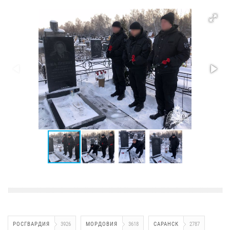
РОСГВАРДИЯ
3926
МОРДОВИЯ
3618
САРАНСК
2787