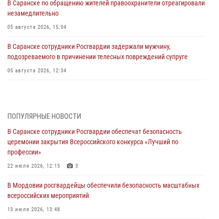
В Саранске по обращению жителей правоохранители отреагировали
незамедлительно
05 августа 2026, 15:04
В Саранске сотрудники Росгвардии задержали мужчину,
подозреваемого в причинении телесных повреждений супруге
05 августа 2026, 12:34
Росгвардейцы обеспечили общественную безопасность во время
проведения масштабного праздника в Темникове
05 августа 2026, 09:04
4
ПОПУЛЯРНЫЕ НОВОСТИ
В Саранске сотрудники Росгвардии обеспечат безопасность
Помощь из Мордовии защитникам Отечества: центр лицензионно-
церемонии закрытия Всероссийского конкурса «Лучший по
разрешительной работы передал очередную партию вооружения в
профессии»
зону СВО
22 июля 2026, 12:15
3
04 августа 2026, 11:13
3
В Мордовии росгвардейцы обеспечили безопасность масштабных
Сотрудники Росгвардии Мордовии стали призерами
всероссийских мероприятий
республиканских соревнований по служебному шестиборью
13 июля 2026, 13:48
04 августа 2026, 08:27
4