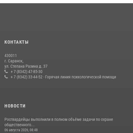
Личный состав Управления Росгвардии по Республике Мордовия
принял участие в просветительской лекции
24 июля 2026, 13:00
3
В Мордовии отметили День ВМФ: торжества прошли при
КОНТАКТЫ
содействии сотрудников Росгвардии
27 июля 2026, 12:00
2
430011
г. Саранск,
Сотрудники Росгвардии обеспечили безопасность Всероссийского
ул. Степана Разина д. 37
конкурса профмастерства в Саранске
+ 7 (8342) 47-85-30
+ 7 (8342) 33-44-52 - Горячая линия психологической помощи
23 июля 2026, 11:54
4
НОВОСТИ
Росгвардейцы выполнили в полном объёме задачи по охране
общественного...
06 августа 2026, 08:48