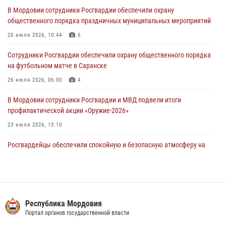
В Мордовии сотрудники Росгвардии обеспечили охрану
В Саранске росгвардейцы пресекли нарушение правопорядка:
общественного порядка праздничных муниципальных мероприятий
«отдых» на лавочке закончился в отделе полиции
20 июля 2026, 10:44
6
04 августа 2026, 07:06
Сотрудники Росгвардии обеспечили охрану общественного порядка
В Саранске сотрудники Росгвардии задержали гражданина за
на футбольном матче в Саранске
нанесение побоев
26 июля 2026, 06:00
4
03 августа 2026, 08:58
В Мордовии сотрудники Росгвардии и МВД подвели итоги
профилактической акции «Оружие‑2026»
23 июля 2026, 13:10
Росгвардейцы обеспечили спокойную и безопасную атмосферу на
праздничных мероприятиях в Мордовии
27 июля 2026, 10:45
4
Сотрудники Управления Росгвардии по Республике Мордовия
обеспечили безопасность на футбольных мероприятиях: от
Республика Мордовия
регионального турнира до Суперкубка России
Портал органов государственной власти
21 июля 2026, 11:10
2