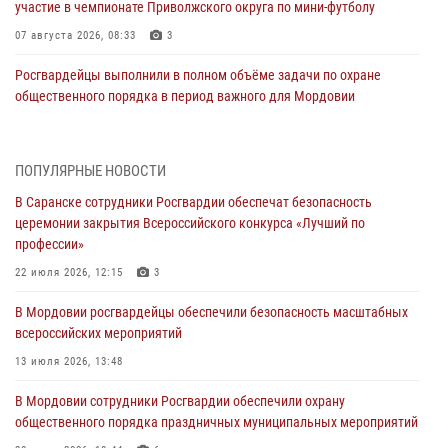
участие в чемпионате Приволжского округа по мини-футболу
07 августа 2026, 08:33
3
Росгвардейцы выполнили в полном объёме задачи по охране
общественного порядка в период важного для Мордовии
праздника
06 августа 2026, 08:48
5
ПОПУЛЯРНЫЕ НОВОСТИ
В Мордовии руководство и личный состав Росгвардии приняли
В Саранске сотрудники Росгвардии обеспечат безопасность
участие в празднествах, посвящённых 25-летию канонизации
церемонии закрытия Всероссийского конкурса «Лучший по
Фёдора Ушакова
профессии»
06 августа 2026, 08:14
9
22 июля 2026, 12:15
3
В Саранске сотрудники Росгвардии задержали дебошира,
В Мордовии росгвардейцы обеспечили безопасность масштабных
повредившего имущество в кафе
всероссийских мероприятий
06 августа 2026, 07:03
13 июля 2026, 13:48
В Саранске по обращению жителей правоохранители отреагировали
В Мордовии сотрудники Росгвардии обеспечили охрану
незамедлительно
общественного порядка праздничных муниципальных мероприятий
05 августа 2026, 15:04