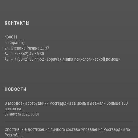
24 июля 2026, 13:00
3
В Мордовии отметили День ВМФ: торжества прошли при
КОНТАКТЫ
содействии сотрудников Росгвардии
27 июля 2026, 12:00
2
430011
г. Саранск,
Сотрудники Росгвардии обеспечили безопасность Всероссийского
ул. Степана Разина д. 37
конкурса профмастерства в Саранске
+ 7 (8342) 47-85-30
+ 7 (8342) 33-44-52 - Горячая линия психологической помощи
23 июля 2026, 11:54
4
НОВОСТИ
В Мордовии сотрудники Росгвардии за июль выезжали больше 130
раз по си...
09 августа 2026, 06:00
Спортивные достижения личного состава Управления Росгвардии по
Республ...