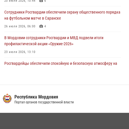
20 июля 2026, 10:44
6
В Саранске сотрудники Росгвардии задержали мужчину,
Сотрудники Росгвардии обеспечили охрану общественного порядка
подозреваемого в причинении телесных повреждений супруге
на футбольном матче в Саранске
05 августа 2026, 12:34
26 июля 2026, 06:00
4
В Мордовии сотрудники Росгвардии и МВД подвели итоги
профилактической акции «Оружие‑2026»
23 июля 2026, 13:10
Росгвардейцы обеспечили спокойную и безопасную атмосферу на
праздничных мероприятиях в Мордовии
27 июля 2026, 10:45
4
Сотрудники Управления Росгвардии по Республике Мордовия
обеспечили безопасность на футбольных мероприятиях: от
Республика Мордовия
регионального турнира до Суперкубка России
Портал органов государственной власти
21 июля 2026, 11:10
2
Личный состав Управления Росгвардии по Республике Мордовия
принял участие в просветительской лекции