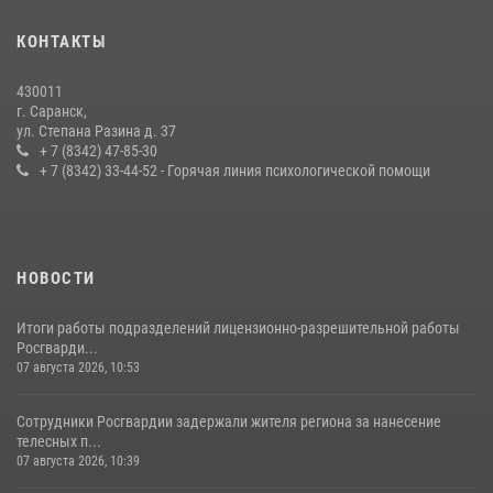
В Мордовии отметили День ВМФ: торжества прошли при
КОНТАКТЫ
содействии сотрудников Росгвардии
27 июля 2026, 12:00
2
430011
г. Саранск,
Сотрудники Росгвардии обеспечили безопасность Всероссийского
ул. Степана Разина д. 37
конкурса профмастерства в Саранске
+ 7 (8342) 47-85-30
+ 7 (8342) 33-44-52 - Горячая линия психологической помощи
23 июля 2026, 11:54
4
НОВОСТИ
Итоги работы подразделений лицензионно-разрешительной работы
Росгварди...
07 августа 2026, 10:53
Сотрудники Росгвардии задержали жителя региона за нанесение
телесных п...
07 августа 2026, 10:39