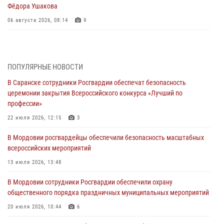
Фёдора Ушакова
06 августа 2026, 08:14
9
В Саранске сотрудники Росгвардии задержали дебошира,
повредившего имущество в кафе
06 августа 2026, 07:03
ПОПУЛЯРНЫЕ НОВОСТИ
В Саранске сотрудники Росгвардии обеспечат безопасность
В Саранске по обращению жителей правоохранители отреагировали
церемонии закрытия Всероссийского конкурса «Лучший по
незамедлительно
профессии»
05 августа 2026, 15:04
22 июля 2026, 12:15
3
В Саранске сотрудники Росгвардии задержали мужчину,
В Мордовии росгвардейцы обеспечили безопасность масштабных
подозреваемого в причинении телесных повреждений супруге
всероссийских мероприятий
05 августа 2026, 12:34
13 июля 2026, 13:48
Росгвардейцы обеспечили общественную безопасность во время
В Мордовии сотрудники Росгвардии обеспечили охрану
проведения масштабного праздника в Темникове
общественного порядка праздничных муниципальных мероприятий
05 августа 2026, 09:04
4
20 июля 2026, 10:44
6
Помощь из Мордовии защитникам Отечества: центр лицензионно-