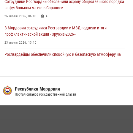
Сотрудники Росгвардии обеспечили охрану общественного порядка
разрешительной работы передал очередную партию вооружения в
на футбольном матче в Саранске
зону СВО
26 июля 2026, 06:00
4
04 августа 2026, 11:13
3
В Мордовии сотрудники Росгвардии и МВД подвели итоги
профилактической акции «Оружие‑2026»
23 июля 2026, 13:10
Росгвардейцы обеспечили спокойную и безопасную атмосферу на
праздничных мероприятиях в Мордовии
27 июля 2026, 10:45
4
Сотрудники Управления Росгвардии по Республике Мордовия
обеспечили безопасность на футбольных мероприятиях: от
Республика Мордовия
регионального турнира до Суперкубка России
Портал органов государственной власти
21 июля 2026, 11:10
2
Личный состав Управления Росгвардии по Республике Мордовия
принял участие в просветительской лекции
24 июля 2026, 13:00
3