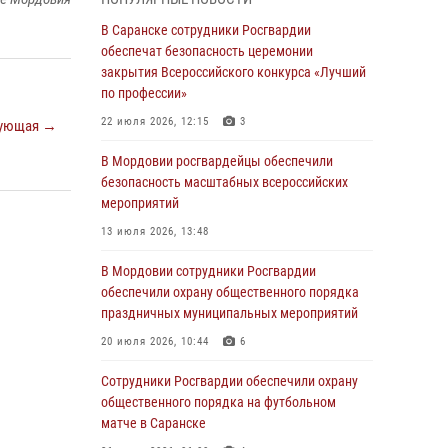
06 августа 2026, 08:14
9
В Саранске сотрудники Росгвардии
В Саранске сотрудники Росгвардии
обеспечат безопасность церемонии
задержали дебошира, повредившего
закрытия Всероссийского конкурса «Лучший
имущество в кафе
по профессии»
06 августа 2026, 07:03
22 июля 2026, 12:15
3
ующая →
В Саранске по обращению жителей
В Мордовии росгвардейцы обеспечили
правоохранители отреагировали
безопасность масштабных всероссийских
незамедлительно
мероприятий
05 августа 2026, 15:04
13 июля 2026, 13:48
В Саранске сотрудники Росгвардии
В Мордовии сотрудники Росгвардии
задержали мужчину, подозреваемого в
обеспечили охрану общественного порядка
причинении телесных повреждений супруге
праздничных муниципальных мероприятий
05 августа 2026, 12:34
20 июля 2026, 10:44
6
Росгвардейцы обеспечили общественную
Сотрудники Росгвардии обеспечили охрану
безопасность во время проведения
общественного порядка на футбольном
масштабного праздника в Темникове
матче в Саранске