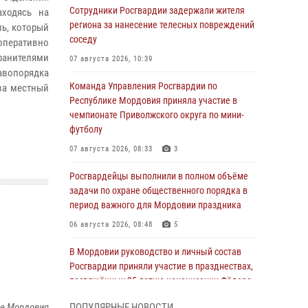
Сотрудники Росгвардии задержали жителя
аходясь на
региона за нанесение телесных повреждений
ь, который
соседу
оперативно
анителями
07 августа 2026, 10:39
авопорядка
Команда Управления Росгвардии по
ва местный
Республике Мордовия приняла участие в
чемпионате Приволжского округа по мини-
футболу
07 августа 2026, 08:33
3
Росгвардейцы выполнили в полном объёме
задачи по охране общественного порядка в
период важного для Мордовии праздника
06 августа 2026, 08:48
5
В Мордовии руководство и личный состав
Росгвардии приняли участие в празднествах,
посвящённых 25-летию канонизации Фёдора
Ушакова
ке Мордовия
ПОПУЛЯРНЫЕ НОВОСТИ