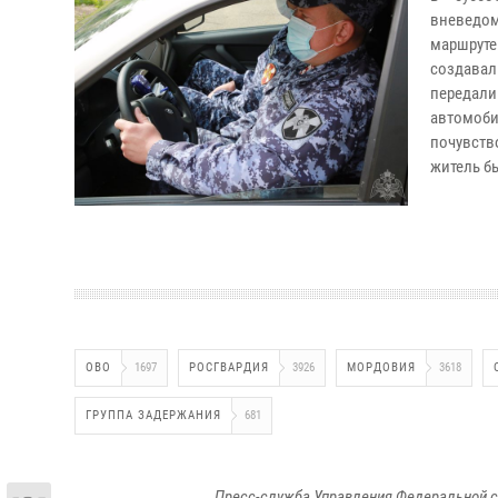
вневедо
маршруте
создавал
передал
автомоб
почувств
житель б
ОВО
1697
РОСГВАРДИЯ
3926
МОРДОВИЯ
3618
ГРУППА ЗАДЕРЖАНИЯ
681
Пресс-служба Управления Федеральной с