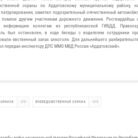
мственной охраны по Ардатовскому муниципальному району, н
 патрулирования, заметил подозрительный отечественный автомобил
 помехи другим участникам дорожного движения. Росгвардейцы 
и информацию коллегам из республиканской ГИБДД. Правоохр
иль был остановлен, в ходе беседы с водителем сотрудники пр
овали явственный запах алкоголя. Для дальнейшего разбирательст
ыл передан инспектору ДПС ММО МВД России «Ардатовский».
САРАНСК
2787
ВНЕВЕДОМСТВЕННАЯ ОХРАНА
1975
лужбы войск национальной гвардии Российской Федерации по Республи