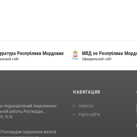
уратура Республики Мордовия
МВД по Республике Морд
альный сайт
Официальный сайт
И
НАВИГАЦИЯ
ты подразделений лицензионно-
Новости
ьной работы Росгварди...
Карта сайта
26, 10:53
 Росгвардии задержали жителя