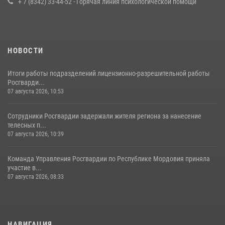
+ 7 (8342) 33-44-52 - Горячая линия психологической помощи
23 июля 2026, 11:54
4
НОВОСТИ
Итоги работы подразделений лицензионно-разрешительной работы
Росгварди...
07 августа 2026, 10:53
Сотрудники Росгвардии задержали жителя региона за нанесение
телесных п...
07 августа 2026, 10:39
Команда Управления Росгвардии по Республике Мордовия приняла
участие в...
07 августа 2026, 08:33
НАВИГАЦИЯ