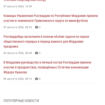
07 августа 2026, 10:39
Команда Управления Росгвардии по Республике Мордовия приняла
участие в чемпионате Приволжского округа по мини-футболу
07 августа 2026, 08:33
3
Росгвардейцы выполнили в полном объёме задачи по охране
общественного порядка в период важного для Мордовии
праздника
06 августа 2026, 08:48
5
В Мордовии руководство и личный состав Росгвардии приняли
участие в празднествах, посвящённых 25-летию канонизации
Фёдора Ушакова
06 августа 2026, 08:14
9
В Саранске сотрудники Росгвардии задержали дебошира,
повредившего имущество в кафе
06 августа 2026, 07:03
ПОПУЛЯРНЫЕ НОВОСТИ