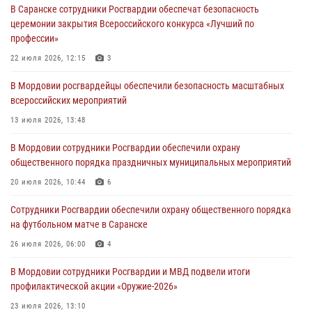
В Саранске сотрудники Росгвардии обеспечат безопасность
В Саранске по обращению жителей правоохранители отреагировали
церемонии закрытия Всероссийского конкурса «Лучший по
незамедлительно
профессии»
05 августа 2026, 15:04
22 июля 2026, 12:15
3
В Саранске сотрудники Росгвардии задержали мужчину,
В Мордовии росгвардейцы обеспечили безопасность масштабных
подозреваемого в причинении телесных повреждений супруге
всероссийских мероприятий
05 августа 2026, 12:34
13 июля 2026, 13:48
Росгвардейцы обеспечили общественную безопасность во время
В Мордовии сотрудники Росгвардии обеспечили охрану
проведения масштабного праздника в Темникове
общественного порядка праздничных муниципальных мероприятий
05 августа 2026, 09:04
4
20 июля 2026, 10:44
6
Помощь из Мордовии защитникам Отечества: центр лицензионно-
Сотрудники Росгвардии обеспечили охрану общественного порядка
разрешительной работы передал очередную партию вооружения в
на футбольном матче в Саранске
зону СВО
26 июля 2026, 06:00
4
04 августа 2026, 11:13
3
В Мордовии сотрудники Росгвардии и МВД подвели итоги
профилактической акции «Оружие‑2026»
23 июля 2026, 13:10