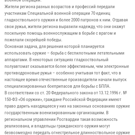
Жители региона разных возрастов и профессий передали
участникам Специальной военной операции 70 единиц
гладкоствольного оружия и более 2000 патронов к ним. Отдавая
свои ружья, жители региона выразили надежду, что они окажут
посильную помощь военнослужащим в борьбе с врагом и
пожелали скорейшей победы.
Основная задача, для решения которой планируется
использовать оружие – борьба с беспилотными летательными
аппаратами. В некоторых ситуациях гладкоствольный
полуавтомат оказывается более эффективным, чем электронные
противодроновые ружья – особенно учитывая тот факт, что в
настоящее время отечественные производители начали выпуск
специализированных боеприпасов для борьбы с БПЛА.
В соответствии со ст. 20 Федерального закона от 13.12.1996 г. №
150-ФЗ «Об оружии», граждане Российской Федерации имеют
право дарить находящееся у них на законных основаниях оружие
государственным военизированным организациям. В
региональном управлении Росгвардии такая возможность
реализована, и владельцы гражданского оружия могут
безвозмездно передать огнестрельное длинноствольное оружие