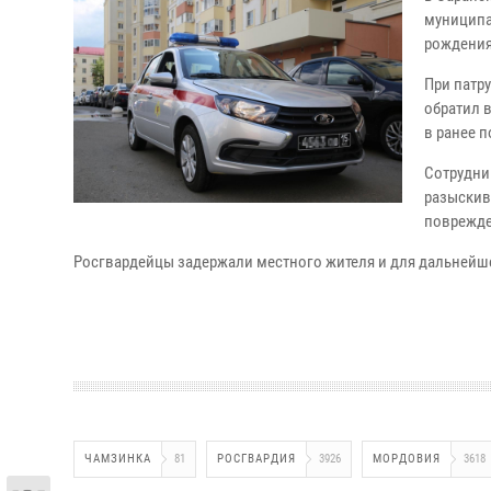
муниципа
рождения
При патр
обратил 
в ранее 
Сотрудни
разыскив
поврежде
Росгвардейцы задержали местного жителя и для дальнейше
ЧАМЗИНКА
81
РОСГВАРДИЯ
3926
МОРДОВИЯ
3618