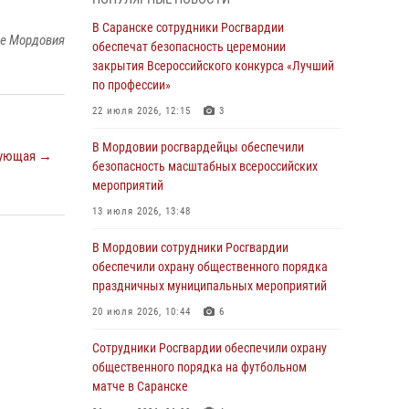
В Мордовии руководство и личный состав
В Саранске сотрудники Росгвардии
ке Мордовия
Росгвардии приняли участие в празднествах,
обеспечат безопасность церемонии
посвящённых 25-летию канонизации Фёдора
закрытия Всероссийского конкурса «Лучший
Ушакова
по профессии»
06 августа 2026, 08:14
9
22 июля 2026, 12:15
3
В Саранске сотрудники Росгвардии
В Мордовии росгвардейцы обеспечили
ующая →
задержали дебошира, повредившего
безопасность масштабных всероссийских
имущество в кафе
мероприятий
06 августа 2026, 07:03
13 июля 2026, 13:48
В Саранске по обращению жителей
В Мордовии сотрудники Росгвардии
правоохранители отреагировали
обеспечили охрану общественного порядка
незамедлительно
праздничных муниципальных мероприятий
05 августа 2026, 15:04
20 июля 2026, 10:44
6
В Саранске сотрудники Росгвардии
Сотрудники Росгвардии обеспечили охрану
задержали мужчину, подозреваемого в
общественного порядка на футбольном
причинении телесных повреждений супруге
матче в Саранске