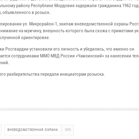
льному району Республике Мордовия задержали гражданина 1962 год
, объявленного в розыск.
улировании ул. Микрорайон-1, экипаж вневедомственной охраны Рос
внимание на мужчину, внешность которого была схожа с приметами у
полученной ориентировке.
ки Росгвардии установили его личность и убедились, что именно он
ается сотрудниками ММО МВД России «Чамзинский» за нанесении те
ний.
го разбирательства передали инициаторам розыска.
ВНЕВЕДОМСТВЕННАЯ ОХРАНА
1975