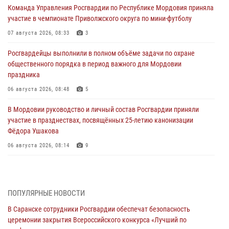
Команда Управления Росгвардии по Республике Мордовия приняла
участие в чемпионате Приволжского округа по мини-футболу
07 августа 2026, 08:33
3
Росгвардейцы выполнили в полном объёме задачи по охране
общественного порядка в период важного для Мордовии
праздника
06 августа 2026, 08:48
5
В Мордовии руководство и личный состав Росгвардии приняли
участие в празднествах, посвящённых 25-летию канонизации
Фёдора Ушакова
06 августа 2026, 08:14
9
В Саранске сотрудники Росгвардии задержали дебошира,
повредившего имущество в кафе
06 августа 2026, 07:03
ПОПУЛЯРНЫЕ НОВОСТИ
В Саранске сотрудники Росгвардии обеспечат безопасность
В Саранске по обращению жителей правоохранители отреагировали
церемонии закрытия Всероссийского конкурса «Лучший по
незамедлительно