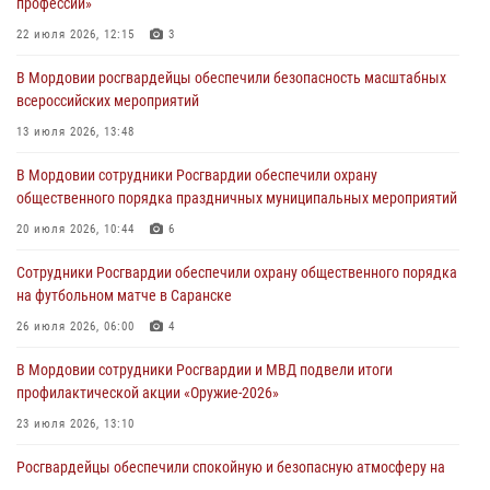
профессии»
05 августа 2026, 15:04
22 июля 2026, 12:15
3
В Саранске сотрудники Росгвардии задержали мужчину,
В Мордовии росгвардейцы обеспечили безопасность масштабных
подозреваемого в причинении телесных повреждений супруге
всероссийских мероприятий
05 августа 2026, 12:34
13 июля 2026, 13:48
Росгвардейцы обеспечили общественную безопасность во время
В Мордовии сотрудники Росгвардии обеспечили охрану
проведения масштабного праздника в Темникове
общественного порядка праздничных муниципальных мероприятий
05 августа 2026, 09:04
4
20 июля 2026, 10:44
6
Помощь из Мордовии защитникам Отечества: центр лицензионно-
Сотрудники Росгвардии обеспечили охрану общественного порядка
разрешительной работы передал очередную партию вооружения в
на футбольном матче в Саранске
зону СВО
26 июля 2026, 06:00
4
04 августа 2026, 11:13
3
В Мордовии сотрудники Росгвардии и МВД подвели итоги
профилактической акции «Оружие‑2026»
23 июля 2026, 13:10
Росгвардейцы обеспечили спокойную и безопасную атмосферу на
праздничных мероприятиях в Мордовии