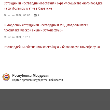
Сотрудники Росгвардии обеспечили охрану общественного порядка
02 августа 2026, 06:31
на футбольном матче в Саранске
26 июля 2026, 06:00
4
В Мордовии сотрудники Росгвардии и МВД подвели итоги
профилактической акции «Оружие‑2026»
23 июля 2026, 13:10
Росгвардейцы обеспечили спокойную и безопасную атмосферу на
праздничных мероприятиях в Мордовии
27 июля 2026, 10:45
4
Сотрудники Управления Росгвардии по Республике Мордовия
обеспечили безопасность на футбольных мероприятиях: от
Республика Мордовия
регионального турнира до Суперкубка России
Портал органов государственной власти
21 июля 2026, 11:10
2
Личный состав Управления Росгвардии по Республике Мордовия
принял участие в просветительской лекции
24 июля 2026, 13:00
3