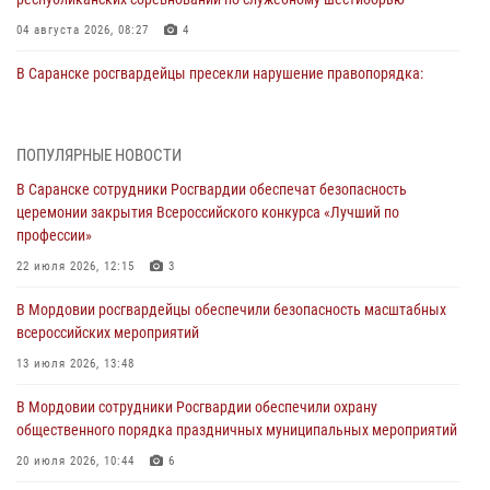
04 августа 2026, 08:27
4
В Саранске росгвардейцы пресекли нарушение правопорядка:
«отдых» на лавочке закончился в отделе полиции
04 августа 2026, 07:06
ПОПУЛЯРНЫЕ НОВОСТИ
В Саранске сотрудники Росгвардии задержали гражданина за
В Саранске сотрудники Росгвардии обеспечат безопасность
нанесение побоев
церемонии закрытия Всероссийского конкурса «Лучший по
03 августа 2026, 08:58
профессии»
Сотрудники Росгвардии обеспечили безопасность празднования 98-
22 июля 2026, 12:15
3
летия Торбеевского и Ковылкинского районов Мордовии
В Мордовии росгвардейцы обеспечили безопасность масштабных
03 августа 2026, 08:32
5
всероссийских мероприятий
В Мордовии отметили День ВДВ: нарушений правопорядка не
13 июля 2026, 13:48
допущено
В Мордовии сотрудники Росгвардии обеспечили охрану
03 августа 2026, 07:40
3
общественного порядка праздничных муниципальных мероприятий
В Мордовии подведены итоги работы подразделений лицензионно-
20 июля 2026, 10:44
6
разрешительной работы за неделю