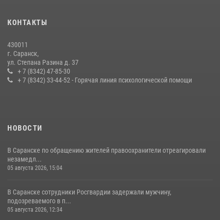
В Мордовии отметили День ВМФ: торжества прошли при
КОНТАКТЫ
содействии сотрудников Росгвардии
27 июля 2026, 12:00
2
430011
г. Саранск,
Сотрудники Росгвардии обеспечили безопасность Всероссийского
ул. Степана Разина д. 37
конкурса профмастерства в Саранске
+ 7 (8342) 47-85-30
+ 7 (8342) 33-44-52 - Горячая линия психологической помощи
23 июля 2026, 11:54
4
НОВОСТИ
В Саранске по обращению жителей правоохранители отреагировали
незамедл...
05 августа 2026, 15:04
В Саранске сотрудники Росгвардии задержали мужчину,
подозреваемого в п...
05 августа 2026, 12:34