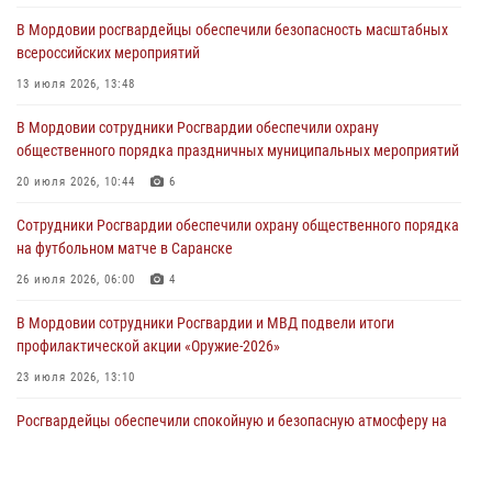
В Саранске сотрудники Росгвардии задержали мужчину,
В Мордовии росгвардейцы обеспечили безопасность масштабных
подозреваемого в причинении телесных повреждений супруге
всероссийских мероприятий
05 августа 2026, 12:34
13 июля 2026, 13:48
Росгвардейцы обеспечили общественную безопасность во время
В Мордовии сотрудники Росгвардии обеспечили охрану
проведения масштабного праздника в Темникове
общественного порядка праздничных муниципальных мероприятий
05 августа 2026, 09:04
4
20 июля 2026, 10:44
6
Помощь из Мордовии защитникам Отечества: центр лицензионно-
Сотрудники Росгвардии обеспечили охрану общественного порядка
разрешительной работы передал очередную партию вооружения в
на футбольном матче в Саранске
зону СВО
26 июля 2026, 06:00
4
04 августа 2026, 11:13
3
В Мордовии сотрудники Росгвардии и МВД подвели итоги
профилактической акции «Оружие‑2026»
23 июля 2026, 13:10
Росгвардейцы обеспечили спокойную и безопасную атмосферу на
праздничных мероприятиях в Мордовии
27 июля 2026, 10:45
4