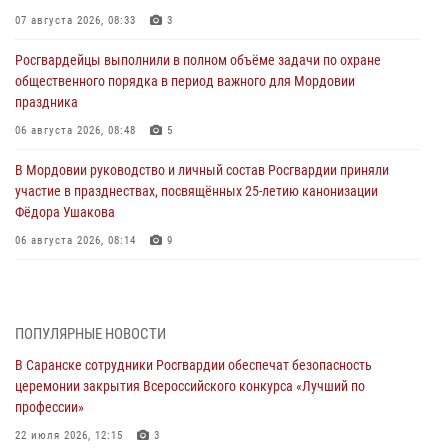
07 августа 2026, 08:33
3
Росгвардейцы выполнили в полном объёме задачи по охране
общественного порядка в период важного для Мордовии
праздника
06 августа 2026, 08:48
5
В Мордовии руководство и личный состав Росгвардии приняли
участие в празднествах, посвящённых 25-летию канонизации
Фёдора Ушакова
06 августа 2026, 08:14
9
В Саранске сотрудники Росгвардии задержали дебошира,
повредившего имущество в кафе
06 августа 2026, 07:03
ПОПУЛЯРНЫЕ НОВОСТИ
В Саранске сотрудники Росгвардии обеспечат безопасность
В Саранске по обращению жителей правоохранители отреагировали
церемонии закрытия Всероссийского конкурса «Лучший по
незамедлительно
профессии»
05 августа 2026, 15:04
22 июля 2026, 12:15
3