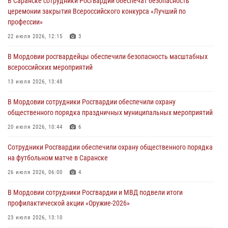
В Саранске сотрудники Росгвардии обеспечат безопасность
В Саранске по обращению жителей правоохранители отреагировали
церемонии закрытия Всероссийского конкурса «Лучший по
незамедлительно
профессии»
05 августа 2026, 15:04
22 июля 2026, 12:15
3
В Саранске сотрудники Росгвардии задержали мужчину,
В Мордовии росгвардейцы обеспечили безопасность масштабных
подозреваемого в причинении телесных повреждений супруге
всероссийских мероприятий
05 августа 2026, 12:34
13 июля 2026, 13:48
Росгвардейцы обеспечили общественную безопасность во время
В Мордовии сотрудники Росгвардии обеспечили охрану
проведения масштабного праздника в Темникове
общественного порядка праздничных муниципальных мероприятий
05 августа 2026, 09:04
4
20 июля 2026, 10:44
6
Помощь из Мордовии защитникам Отечества: центр лицензионно-
Сотрудники Росгвардии обеспечили охрану общественного порядка
разрешительной работы передал очередную партию вооружения в
на футбольном матче в Саранске
зону СВО
26 июля 2026, 06:00
4
04 августа 2026, 11:13
3
В Мордовии сотрудники Росгвардии и МВД подвели итоги
профилактической акции «Оружие‑2026»
23 июля 2026, 13:10