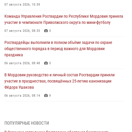
07 августа 2026, 10:39
Команда Управления Росгвардии по Республике Мордовия приняла
участие в чемпионате Приволжского округа по мини-футболу
07 августа 2026, 08:33
3
Росгвардейцы выполнили в полном объёме задачи по охране
общественного порядка в период важного для Мордовии
праздника
06 августа 2026, 08:48
5
В Мордовии руководство и личный состав Росгвардии приняли
участие в празднествах, посвящённых 25-летию канонизации
Фёдора Ушакова
06 августа 2026, 08:14
9
В Саранске сотрудники Росгвардии задержали дебошира,
повредившего имущество в кафе
06 августа 2026, 07:03
ПОПУЛЯРНЫЕ НОВОСТИ