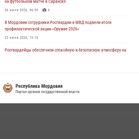
на футбольном матче в Саранске
26 июля 2026, 06:00
4
В Мордовии сотрудники Росгвардии и МВД подвели итоги
профилактической акции «Оружие‑2026»
23 июля 2026, 13:10
Росгвардейцы обеспечили спокойную и безопасную атмосферу на
праздничных мероприятиях в Мордовии
27 июля 2026, 10:45
4
Сотрудники Управления Росгвардии по Республике Мордовия
обеспечили безопасность на футбольных мероприятиях: от
Прокуратура Республики Мордовия
регионального турнира до Суперкубка России
Официальный сайт
21 июля 2026, 11:10
2
Личный состав Управления Росгвардии по Республике Мордовия
принял участие в просветительской лекции
24 июля 2026, 13:00
3