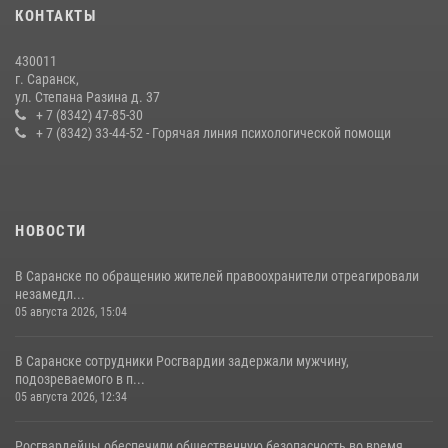
В Мордовии отметили День ВМФ: торжества прошли при
КОНТАКТЫ
содействии сотрудников Росгвардии
27 июля 2026, 12:00
2
430011
г. Саранск,
Сотрудники Росгвардии обеспечили безопасность Всероссийского
ул. Степана Разина д. 37
конкурса профмастерства в Саранске
+ 7 (8342) 47-85-30
+ 7 (8342) 33-44-52 - Горячая линия психологической помощи
23 июля 2026, 11:54
4
НОВОСТИ
В Саранске по обращению жителей правоохранители отреагировали
незамедл...
05 августа 2026, 15:04
В Саранске сотрудники Росгвардии задержали мужчину,
подозреваемого в п...
05 августа 2026, 12:34
Росгвардейцы обеспечили общественную безопасность во время