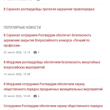
В Саранске росгвардейцы пресекли нарушение правопорядка:
«отдых» на лавочке закончился в отделе полиции
04 августа 2026, 07:06
ПОПУЛЯРНЫЕ НОВОСТИ
В Саранске сотрудники Росгвардии задержали гражданина за
В Саранске сотрудники Росгвардии обеспечат безопасность
нанесение побоев
церемонии закрытия Всероссийского конкурса «Лучший по
03 августа 2026, 08:58
профессии»
Сотрудники Росгвардии обеспечили безопасность празднования 98-
22 июля 2026, 12:15
3
летия Торбеевского и Ковылкинского районов Мордовии
В Мордовии росгвардейцы обеспечили безопасность масштабных
03 августа 2026, 08:32
5
всероссийских мероприятий
В Мордовии отметили День ВДВ: нарушений правопорядка не
13 июля 2026, 13:48
допущено
В Мордовии сотрудники Росгвардии обеспечили охрану
03 августа 2026, 07:40
3
общественного порядка праздничных муниципальных мероприятий
В Мордовии подведены итоги работы подразделений лицензионно-
20 июля 2026, 10:44
6
разрешительной работы за неделю
Сотрудники Росгвардии обеспечили охрану общественного порядка
02 августа 2026, 06:31