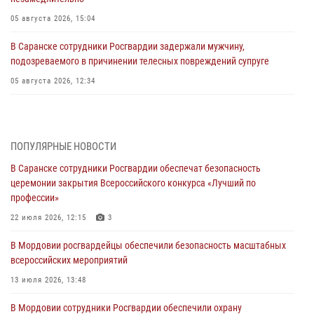
05 августа 2026, 15:04
В Саранске сотрудники Росгвардии задержали мужчину,
подозреваемого в причинении телесных повреждений супруге
05 августа 2026, 12:34
Росгвардейцы обеспечили общественную безопасность во время
проведения масштабного праздника в Темникове
05 августа 2026, 09:04
4
ПОПУЛЯРНЫЕ НОВОСТИ
В Саранске сотрудники Росгвардии обеспечат безопасность
Помощь из Мордовии защитникам Отечества: центр лицензионно-
церемонии закрытия Всероссийского конкурса «Лучший по
разрешительной работы передал очередную партию вооружения в
профессии»
зону СВО
22 июля 2026, 12:15
3
04 августа 2026, 11:13
3
В Мордовии росгвардейцы обеспечили безопасность масштабных
Сотрудники Росгвардии Мордовии стали призерами
всероссийских мероприятий
республиканских соревнований по служебному шестиборью
13 июля 2026, 13:48
04 августа 2026, 08:27
4
В Мордовии сотрудники Росгвардии обеспечили охрану
В Саранске росгвардейцы пресекли нарушение правопорядка: