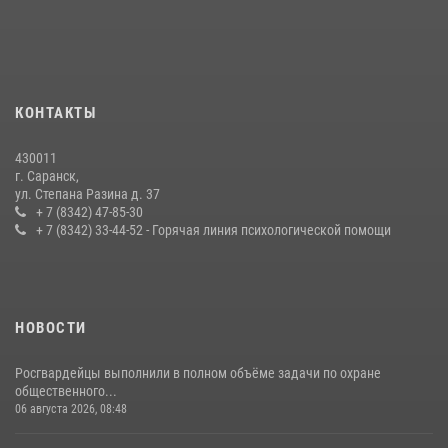
Личный состав Управления Росгвардии по Республике Мордовия
принял участие в просветительской лекции
24 июля 2026, 13:00
3
В Мордовии отметили День ВМФ: торжества прошли при
КОНТАКТЫ
содействии сотрудников Росгвардии
27 июля 2026, 12:00
2
430011
г. Саранск,
Сотрудники Росгвардии обеспечили безопасность Всероссийского
ул. Степана Разина д. 37
конкурса профмастерства в Саранске
+ 7 (8342) 47-85-30
+ 7 (8342) 33-44-52 - Горячая линия психологической помощи
23 июля 2026, 11:54
4
НОВОСТИ
Росгвардейцы выполнили в полном объёме задачи по охране
общественного...
06 августа 2026, 08:48