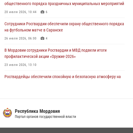
общественного порядка праздничных муниципальных мероприятий
«отдых» на лавочке закончился в отделе полиции
20 июля 2026, 10:44
6
04 августа 2026, 07:06
Сотрудники Росгвардии обеспечили охрану общественного порядка
В Саранске сотрудники Росгвардии задержали гражданина за
на футбольном матче в Саранске
нанесение побоев
26 июля 2026, 06:00
4
03 августа 2026, 08:58
В Мордовии сотрудники Росгвардии и МВД подвели итоги
профилактической акции «Оружие‑2026»
23 июля 2026, 13:10
Росгвардейцы обеспечили спокойную и безопасную атмосферу на
праздничных мероприятиях в Мордовии
27 июля 2026, 10:45
4
Сотрудники Управления Росгвардии по Республике Мордовия
обеспечили безопасность на футбольных мероприятиях: от
Республика Мордовия
регионального турнира до Суперкубка России
Портал органов государственной власти
21 июля 2026, 11:10
2