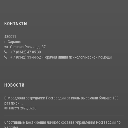
24 июля 2026, 13:00
3
В Мордовии отметили День ВМФ: торжества прошли при
КОНТАКТЫ
содействии сотрудников Росгвардии
27 июля 2026, 12:00
2
430011
г. Саранск,
Сотрудники Росгвардии обеспечили безопасность Всероссийского
ул. Степана Разина д. 37
конкурса профмастерства в Саранске
+ 7 (8342) 47-85-30
+ 7 (8342) 33-44-52 - Горячая линия психологической помощи
23 июля 2026, 11:54
4
НОВОСТИ
В Мордовии сотрудники Росгвардии за июль выезжали больше 130
раз по си...
09 августа 2026, 06:00
Спортивные достижения личного состава Управления Росгвардии по
Республ...