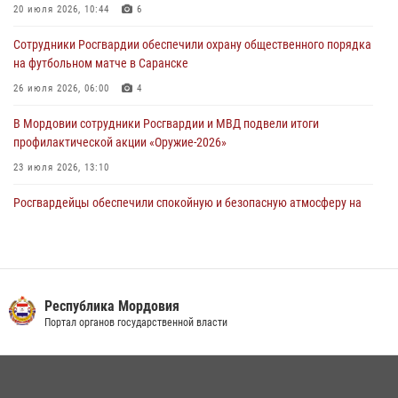
20 июля 2026, 10:44
6
В Саранске сотрудники Росгвардии задержали мужчину,
Сотрудники Росгвардии обеспечили охрану общественного порядка
подозреваемого в причинении телесных повреждений супруге
на футбольном матче в Саранске
05 августа 2026, 12:34
26 июля 2026, 06:00
4
В Мордовии сотрудники Росгвардии и МВД подвели итоги
профилактической акции «Оружие‑2026»
23 июля 2026, 13:10
Росгвардейцы обеспечили спокойную и безопасную атмосферу на
праздничных мероприятиях в Мордовии
27 июля 2026, 10:45
4
Сотрудники Управления Росгвардии по Республике Мордовия
обеспечили безопасность на футбольных мероприятиях: от
Республика Мордовия
регионального турнира до Суперкубка России
Портал органов государственной власти
21 июля 2026, 11:10
2
Личный состав Управления Росгвардии по Республике Мордовия
принял участие в просветительской лекции