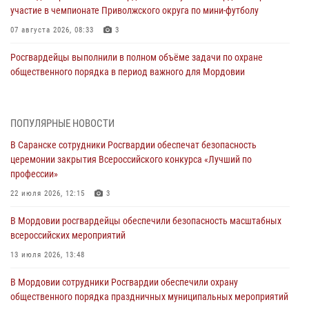
участие в чемпионате Приволжского округа по мини-футболу
07 августа 2026, 08:33
3
Росгвардейцы выполнили в полном объёме задачи по охране
общественного порядка в период важного для Мордовии
праздника
06 августа 2026, 08:48
5
ПОПУЛЯРНЫЕ НОВОСТИ
В Мордовии руководство и личный состав Росгвардии приняли
В Саранске сотрудники Росгвардии обеспечат безопасность
участие в празднествах, посвящённых 25-летию канонизации
церемонии закрытия Всероссийского конкурса «Лучший по
Фёдора Ушакова
профессии»
06 августа 2026, 08:14
9
22 июля 2026, 12:15
3
В Саранске сотрудники Росгвардии задержали дебошира,
В Мордовии росгвардейцы обеспечили безопасность масштабных
повредившего имущество в кафе
всероссийских мероприятий
06 августа 2026, 07:03
13 июля 2026, 13:48
В Саранске по обращению жителей правоохранители отреагировали
В Мордовии сотрудники Росгвардии обеспечили охрану
незамедлительно
общественного порядка праздничных муниципальных мероприятий
05 августа 2026, 15:04