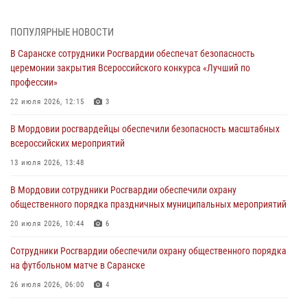
Фёдора Ушакова
06 августа 2026, 08:14
9
ПОПУЛЯРНЫЕ НОВОСТИ
В Саранске сотрудники Росгвардии обеспечат безопасность
В Саранске сотрудники Росгвардии задержали дебошира,
церемонии закрытия Всероссийского конкурса «Лучший по
повредившего имущество в кафе
профессии»
06 августа 2026, 07:03
22 июля 2026, 12:15
3
В Саранске по обращению жителей правоохранители отреагировали
В Мордовии росгвардейцы обеспечили безопасность масштабных
незамедлительно
всероссийских мероприятий
05 августа 2026, 15:04
13 июля 2026, 13:48
В Саранске сотрудники Росгвардии задержали мужчину,
В Мордовии сотрудники Росгвардии обеспечили охрану
подозреваемого в причинении телесных повреждений супруге
общественного порядка праздничных муниципальных мероприятий
05 августа 2026, 12:34
20 июля 2026, 10:44
6
Росгвардейцы обеспечили общественную безопасность во время
Сотрудники Росгвардии обеспечили охрану общественного порядка
проведения масштабного праздника в Темникове
на футбольном матче в Саранске
05 августа 2026, 09:04
4
26 июля 2026, 06:00
4