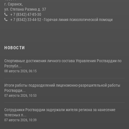
г. Саранск,
Сотрудники Росгвардии обеспечили безопасность Всероссийского
ул. Степана Разина д. 37
конкурса профмастерства в Саранске
+ 7 (8342) 47-85-30
+ 7 (8342) 33-44-52 - Горячая линия психологической помощи
23 июля 2026, 11:54
4
НОВОСТИ
Спортивные достижения личного состава Управления Росгвардии по
Республ...
08 августа 2026, 06:15
Итоги работы подразделений лицензионно-разрешительной работы
Росгварди...
07 августа 2026, 10:53
Сотрудники Росгвардии задержали жителя региона за нанесение
телесных п...
07 августа 2026, 10:39