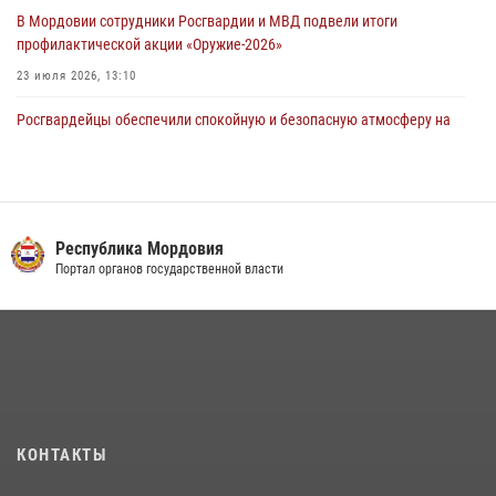
В Мордовии сотрудники Росгвардии и МВД подвели итоги
профилактической акции «Оружие‑2026»
23 июля 2026, 13:10
Росгвардейцы обеспечили спокойную и безопасную атмосферу на
праздничных мероприятиях в Мордовии
27 июля 2026, 10:45
4
Сотрудники Управления Росгвардии по Республике Мордовия
обеспечили безопасность на футбольных мероприятиях: от
Республика Мордовия
регионального турнира до Суперкубка России
Портал органов государственной власти
21 июля 2026, 11:10
2
Личный состав Управления Росгвардии по Республике Мордовия
принял участие в просветительской лекции
24 июля 2026, 13:00
3
В Мордовии отметили День ВМФ: торжества прошли при
КОНТАКТЫ
содействии сотрудников Росгвардии
27 июля 2026, 12:00
2