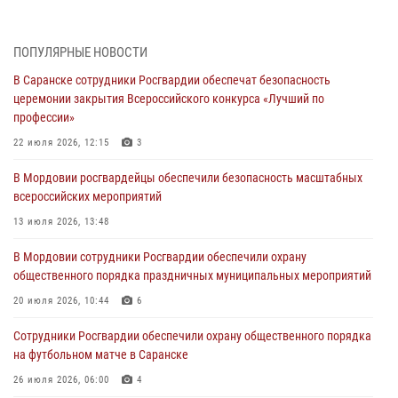
участие в празднествах, посвящённых 25-летию канонизации
Фёдора Ушакова
06 августа 2026, 08:14
9
ПОПУЛЯРНЫЕ НОВОСТИ
В Саранске сотрудники Росгвардии обеспечат безопасность
В Саранске сотрудники Росгвардии задержали дебошира,
церемонии закрытия Всероссийского конкурса «Лучший по
повредившего имущество в кафе
профессии»
06 августа 2026, 07:03
22 июля 2026, 12:15
3
В Саранске по обращению жителей правоохранители отреагировали
В Мордовии росгвардейцы обеспечили безопасность масштабных
незамедлительно
всероссийских мероприятий
05 августа 2026, 15:04
13 июля 2026, 13:48
В Саранске сотрудники Росгвардии задержали мужчину,
В Мордовии сотрудники Росгвардии обеспечили охрану
подозреваемого в причинении телесных повреждений супруге
общественного порядка праздничных муниципальных мероприятий
05 августа 2026, 12:34
20 июля 2026, 10:44
6
Росгвардейцы обеспечили общественную безопасность во время
Сотрудники Росгвардии обеспечили охрану общественного порядка
проведения масштабного праздника в Темникове
на футбольном матче в Саранске
05 августа 2026, 09:04
4
26 июля 2026, 06:00
4