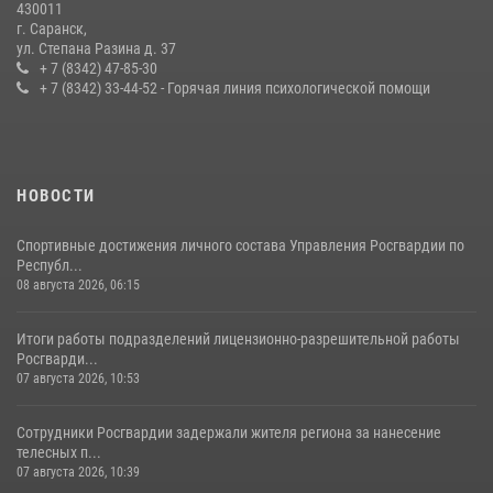
430011
г. Саранск,
Сотрудники Росгвардии обеспечили безопасность Всероссийского
ул. Степана Разина д. 37
конкурса профмастерства в Саранске
+ 7 (8342) 47-85-30
+ 7 (8342) 33-44-52 - Горячая линия психологической помощи
23 июля 2026, 11:54
4
НОВОСТИ
Спортивные достижения личного состава Управления Росгвардии по
Республ...
08 августа 2026, 06:15
Итоги работы подразделений лицензионно-разрешительной работы
Росгварди...
07 августа 2026, 10:53
Сотрудники Росгвардии задержали жителя региона за нанесение
телесных п...
07 августа 2026, 10:39