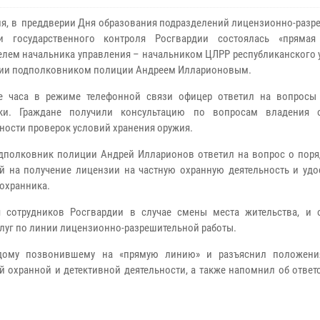
ля, в преддверии Дня образования подразделений лицензионно-разр
и государственного контроля Росгвардии состоялась «прямая
елем начальника управления – начальником ЦЛРР республиканского 
ии подполковником полиции Андреем Илларионовым.
ие часа в режиме телефонной связи офицер ответил на вопросы
ики. Граждане получили консультацию по вопросам владения 
ности проверок условий хранения оружия.
дполковник полиции Андрей Илларионов ответил на вопрос о поря
й на получение лицензии на частную охранную деятельность и удо
 охранника.
 сотрудников Росгвардии в случае смены места жительства, и 
луг по линии лицензионно-разрешительной работы.
ждому позвонившему на «прямую линию» и разъяснил положени
 охранной и детективной деятельности, а также напомнил об ответ