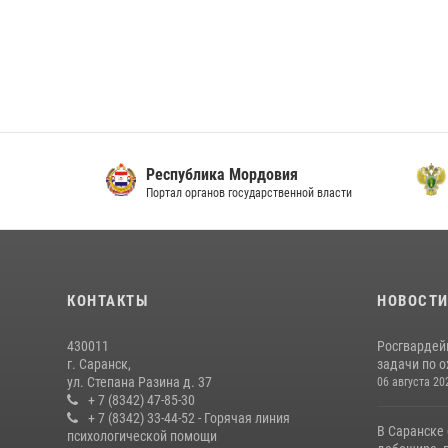
Республика Мордовия
Прок
Портал органов государственной власти
Офици
КОНТАКТЫ
НОВОСТ
430011
Росгвардей
г. Саранск,
задачи по о
ул. Степана Разина д. 37
06 августа 20
+ 7 (8342) 47-85-30
+ 7 (8342) 33-44-52 - Горячая линия
В Саранске
психологической помощи