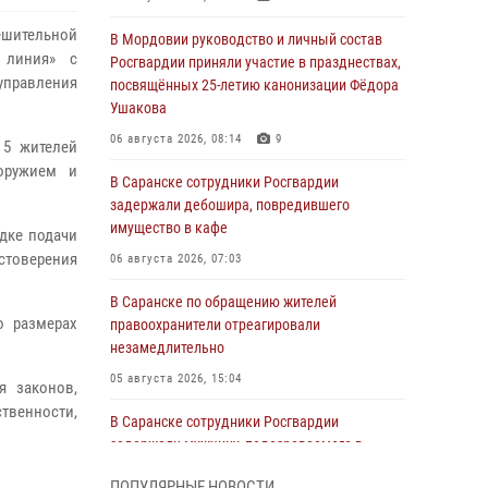
ешительной
В Мордовии руководство и личный состав
 линия» с
Росгвардии приняли участие в празднествах,
управления
посвящённых 25-летию канонизации Фёдора
Ушакова
06 августа 2026, 08:14
9
 5 жителей
оружием и
В Саранске сотрудники Росгвардии
задержали дебошира, повредившего
имущество в кафе
дке подачи
стоверения
06 августа 2026, 07:03
В Саранске по обращению жителей
о размерах
правоохранители отреагировали
незамедлительно
05 августа 2026, 15:04
я законов,
ственности,
В Саранске сотрудники Росгвардии
задержали мужчину, подозреваемого в
причинении телесных повреждений супруге
ПОПУЛЯРНЫЕ НОВОСТИ