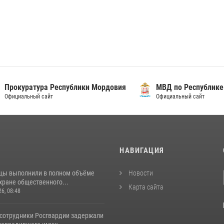
уратура Республики Мордовия
МВД по Республике Морд
альный сайт
Официальный сайт
И
НАВИГАЦИЯ
цы выполнили в полном объёме
Новости
хране общественного...
Карта сайта
26, 08:48
 сотрудники Росгвардии задержали