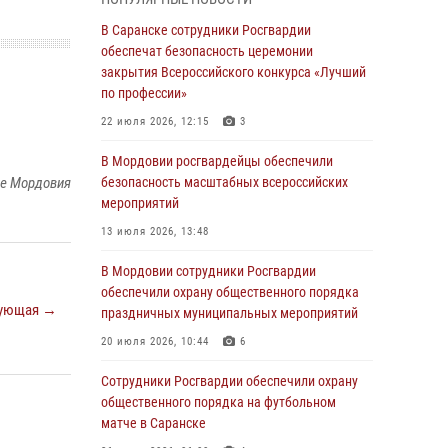
05 августа 2026, 12:34
В Саранске сотрудники Росгвардии
Росгвардейцы обеспечили общественную
обеспечат безопасность церемонии
безопасность во время проведения
закрытия Всероссийского конкурса «Лучший
масштабного праздника в Темникове
по профессии»
05 августа 2026, 09:04
4
22 июля 2026, 12:15
3
Помощь из Мордовии защитникам Отечества:
В Мордовии росгвардейцы обеспечили
центр лицензионно-разрешительной работы
ке Мордовия
безопасность масштабных всероссийских
передал очередную партию вооружения в
мероприятий
зону СВО
13 июля 2026, 13:48
04 августа 2026, 11:13
3
В Мордовии сотрудники Росгвардии
Сотрудники Росгвардии Мордовии стали
обеспечили охрану общественного порядка
ующая →
призерами республиканских соревнований по
праздничных муниципальных мероприятий
служебному шестиборью
20 июля 2026, 10:44
6
04 августа 2026, 08:27
4
Сотрудники Росгвардии обеспечили охрану
В Саранске росгвардейцы пресекли
общественного порядка на футбольном
нарушение правопорядка: «отдых» на
матче в Саранске
лавочке закончился в отделе полиции